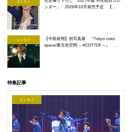
完全撮り下ろし「2027年版 羽生結弦カレ
エンタメ
ンダー」 2026年10月発売予定 【...
【中島裕翔】初写真展 『7okyo color
エンタメ
space/東京色空間 ～#COT7DF～』 ...
特集記事
エンタメ