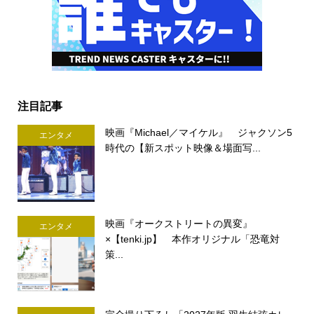
注目記事
映画『Michael／マイケル』 ジャクソン5
エンタメ
時代の【新スポット映像＆場面写...
映画『オークストリートの異変』
エンタメ
×【tenki.jp】 本作オリジナル「恐竜対
策...