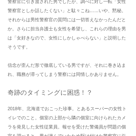
警察官に引き渡された男でしたが、調べに対し一転「女性
警察官としか話したくない」と駄々こね……いや、黙秘。
それからは男性警察官の質問には一切答えなかったんだと
か。さらに担当弁護士も女性を希望し、これらの理由を男
は「女好きなので、女性にしかしゃべらない」と説明した
そうです。
信念が歪んだ形で徹底している男ですが、それに巻き込ま
れ、職務が滞ってしまう警察には同情しかありません。
奇跡のタイミングに困惑！？
2018年、北海道でおこった珍事。とあるスーパーの女性ト
イレでのこと。個室の上部から隣の個室に向けられたカメ
ラを発見した女性従業員。報せを受けた警備員が問題の個
室を調べると、男が潜んでいたため駆け付けた警察官に引