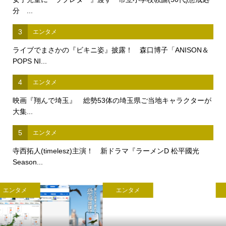
分 ...
3
エンタメ
ライブでまさかの『ビキニ姿』披露！ 森口博子「ANISON＆
POPS NI...
4
エンタメ
映画『翔んで埼玉』 総勢53体の埼玉県ご当地キャラクターが
大集...
5
エンタメ
寺西拓人(timelesz)主演！ 新ドラマ『ラーメンD 松平國光
Season...
エンタメ
エンタメ