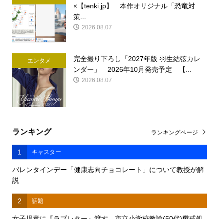
×【tenki.jp】 本作オリジナル「恐竜対
策...
2026.08.07
完全撮り下ろし「2027年版 羽生結弦カレ
エンタメ
ンダー」 2026年10月発売予定 【...
2026.08.07
ランキング
ランキングページ
1
キャスター
バレンタインデー「健康志向チョコレート」について教授が解
説
2
話題
女子児童に『ラブレター』渡す 市立小学校教諭(50代)懲戒処