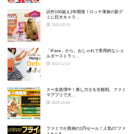
試作100超え2年開発！ロッテ渾身の新グ
ミに巨大キャラ...
2025.10.15
「iFace」から、おしゃれで実用的なショ
ルダーストラッ...
2022.12.13
スー女急増中！推し力士を生観戦、ファミ
マアプリで大...
2025.10.09
ファミマが異例の1円セール！人気の”ファ
ミから&...