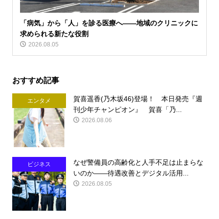
「病気」から「人」を診る医療へ――地域のクリニックに
求められる新たな役割
2026.08.05
おすすめ記事
賀喜遥香(乃木坂46)登場！ 本日発売『週
エンタメ
刊少年チャンピオン』 賀喜「乃...
2026.08.06
なぜ警備員の高齢化と人手不足は止まらな
ビジネス
いのか――待遇改善とデジタル活用...
2026.08.05