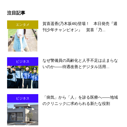
注目記事
賀喜遥香(乃木坂46)登場！ 本日発売『週
エンタメ
刊少年チャンピオン』 賀喜「乃...
なぜ警備員の高齢化と人手不足は止まらな
ビジネス
いのか――待遇改善とデジタル活用...
「病気」から「人」を診る医療へ――地域
ビジネス
のクリニックに求められる新たな役割