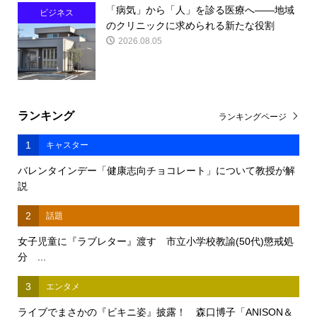
「病気」から「人」を診る医療へ――地域
ビジネス
のクリニックに求められる新たな役割
2026.08.05
ランキング
ランキングページ
1
キャスター
バレンタインデー「健康志向チョコレート」について教授が解
説
2
話題
女子児童に『ラブレター』渡す 市立小学校教諭(50代)懲戒処
分 ...
3
エンタメ
ライブでまさかの『ビキニ姿』披露！ 森口博子「ANISON＆