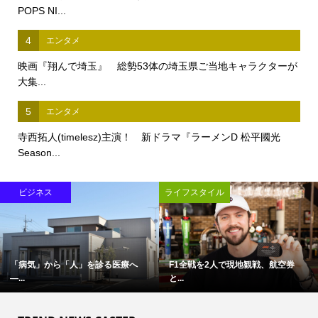
POPS NI...
4
エンタメ
映画『翔んで埼玉』 総勢53体の埼玉県ご当地キャラクターが
大集...
5
エンタメ
寺西拓人(timelesz)主演！ 新ドラマ『ラーメンD 松平國光
Season...
ビジネス
ライフスタイル
「病気」から「人」を診る医療へ
F1全戦を2人で現地観戦、航空券
―...
と...