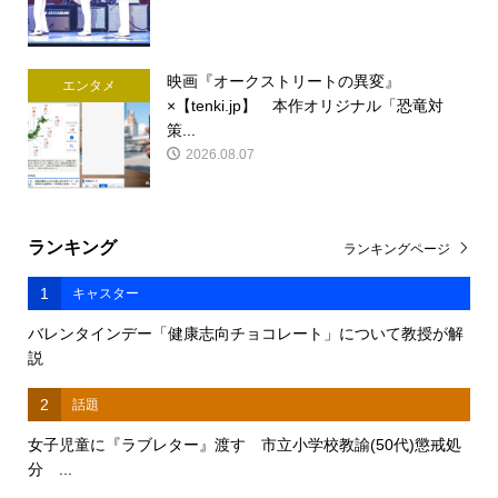
映画『オークストリートの異変』
エンタメ
×【tenki.jp】 本作オリジナル「恐竜対
策...
2026.08.07
ランキング
ランキングページ
1
キャスター
バレンタインデー「健康志向チョコレート」について教授が解
説
2
話題
女子児童に『ラブレター』渡す 市立小学校教諭(50代)懲戒処
分 ...