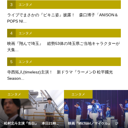
3
エンタメ
ライブでまさかの『ビキニ姿』披露！ 森口博子「ANISON＆
POPS NI...
4
エンタメ
映画『翔んで埼玉』 総勢53体の埼玉県ご当地キャラクターが
大集...
5
エンタメ
寺西拓人(timelesz)主演！ 新ドラマ『ラーメンD 松平國光
Season...
エンタメ
エンタメ
映画『オークストリートの異変』×...
完全撮り下ろし「2027年版 羽生結...