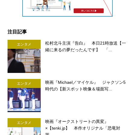
注目記事
松村北斗主演『告白』 本日21時放送【一
エンタメ
緒に来るの夢だったんです】 「...
映画『Michael／マイケル』 ジャクソン5
エンタメ
時代の【新スポット映像＆場面写...
映画『オークストリートの異変』
エンタメ
×【tenki.jp】 本作オリジナル「恐竜対
策...