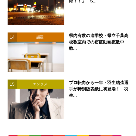
郎！！」 S...
県内有数の進学校・県立千葉高
14
話題
校教室内での窃盗動画拡散中
教...
プロ転向から一年・羽生結弦選
15
エンタメ
手が特別版表紙に初登場！ 羽
生...