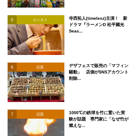
寺西拓人(timelesz)主演！ 新
5
エンタメ
ドラマ『ラーメンD 松平國光
Seas...
デザフェスで販売の「マフィン
6
話題
騒動」 店側がSNSアカウント
削除...
1000℃の鉄球を竹に置いた実
7
話題
験が話題 専門家に「なぜ竹が
燃えな...