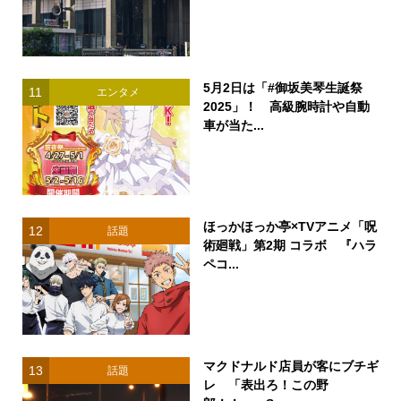
5月2日は「#御坂美琴生誕祭
11
エンタメ
2025」！ 高級腕時計や自動
車が当た...
ほっかほっか亭×TVアニメ「呪
12
話題
術廻戦」第2期 コラボ 『ハラ
ペコ...
マクドナルド店員が客にブチギ
13
話題
レ 「表出ろ！この野