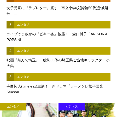
女子児童に『ラブレター』渡す 市立小学校教諭(50代)懲戒処
分 ...
3
エンタメ
ライブでまさかの『ビキニ姿』披露！ 森口博子「ANISON＆
POPS NI...
4
エンタメ
映画『翔んで埼玉』 総勢53体の埼玉県ご当地キャラクターが
大集...
5
エンタメ
寺西拓人(timelesz)主演！ 新ドラマ『ラーメンD 松平國光
Season...
エンタメ
ビジネス