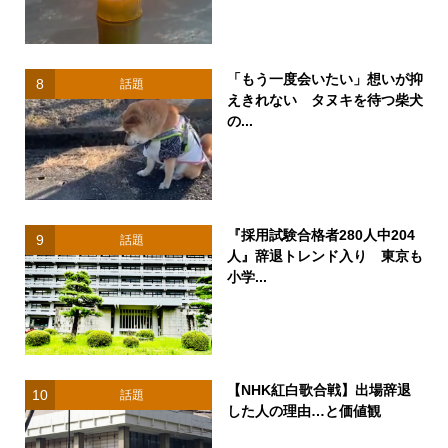
「もう一度会いたい」想いが抑
8
話題
えきれない タヌキを待つ柴犬
の...
『採用試験合格者280人中204
9
話題
人』辞退トレンド入り 東京も
小学...
【NHK紅白歌合戦】出場辞退
10
話題
した人の理由…と価値観