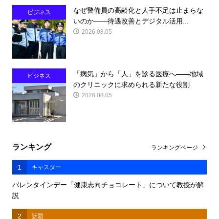
なぜ警備員の高齢化と人手不足は止まらな
ビジネス
いのか――待遇改善とデジタル活用...
2026.08.05
「病気」から「人」を診る医療へ――地域
ビジネス
のクリニックに求められる新たな役割
2026.08.05
ランキング
ランキングページ
1
キャスター
バレンタインデー「健康志向チョコレート」について教授が解
説
2
話題