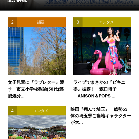
2
3
話題
エンタメ
女子児童に『ラブレター』渡
ライブでまさかの『ビキニ
す 市立小学校教諭(50代)懲
姿』披露！ 森口博子
戒処分...
「ANISON＆POPS ...
映画『翔んで埼玉』 総勢53
4
エンタメ
体の埼玉県ご当地キャラクター
が大...