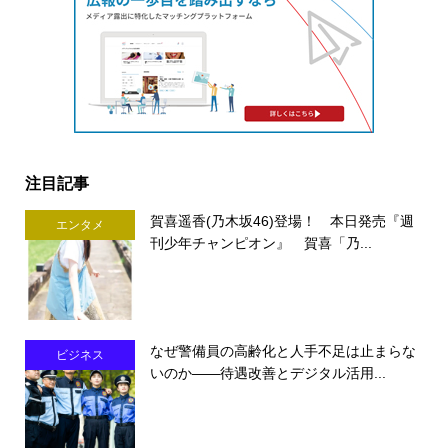
注目記事
賀喜遥香(乃木坂46)登場！ 本日発売『週
エンタメ
刊少年チャンピオン』 賀喜「乃...
なぜ警備員の高齢化と人手不足は止まらな
ビジネス
いのか――待遇改善とデジタル活用...