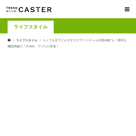
ライフスタイル
ライフスタイル
カメラを足下にかざすだけで“バーチャル試着体験”も！便利な
機能満載の「PUMA」アプリが登場！