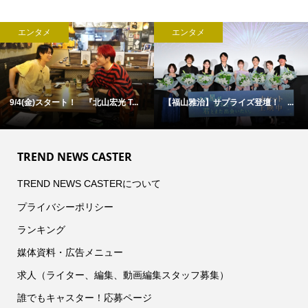
エンタメ
エンタメ
...
古舘佑太郎×山下幸輝×平子祐希 ...
松村北斗主演『告白』 【第5話
TREND NEWS CASTER
TREND NEWS CASTERについて
プライバシーポリシー
ランキング
媒体資料・広告メニュー
求人（ライター、編集、動画編集スタッフ募集）
誰でもキャスター！応募ページ