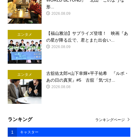
形...
2026.08.09
【福山雅治】サプライズ登壇！ 映画『あ
エンタメ
の星が降る丘で、君とまた出会い...
2026.08.09
古舘佑太郎×山下幸輝×平子祐希 『ルポ・
エンタメ
あの日の真実』#5 古舘「気づけ...
2026.08.08
ランキング
ランキングページ
1
キャスター