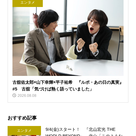
エンタメ
古舘佑太郎×山下幸輝×平子祐希 『ルポ・あの日の真実』
#5 古舘「気づけば熱く語っていました」
2026.08.08
おすすめ記事
9/4(金)スタート！ 『北山宏光 THE
エンタメ
WORLD BEYOND』 北山「このような