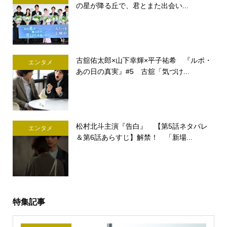
の星が降る丘で、君とまた出会い...
古舘佑太郎×山下幸輝×平子祐希 『ルポ・
エンタメ
あの日の真実』#5 古舘「気づけ...
松村北斗主演『告白』 【第5話ネタバレ
エンタメ
＆第6話あらすじ】解禁！ 「新場...
特集記事