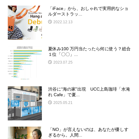
「iFace」から、おしゃれで実用的なショ
ルダーストラッ...
2022.12.13
夏休み100 万円当たったら何に使う？総合
１位「〇〇」...
2023.07.25
渋谷に“海の家”出現 UCC上島珈琲「水淹
れ Cafe」で夏...
2025.05.21
「NO」が言えないのは、あなたが優しす
ぎるから。人間...