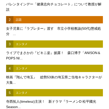
バレンタインデー「健康志向チョコレート」について教授が解
説
2
話題
女子児童に『ラブレター』渡す 市立小学校教諭(50代)懲戒処
分 ...
3
エンタメ
ライブでまさかの『ビキニ姿』披露！ 森口博子「ANISON＆
POPS NI...
4
エンタメ
映画『翔んで埼玉』 総勢53体の埼玉県ご当地キャラクターが
大集...
5
エンタメ
寺西拓人(timelesz)主演！ 新ドラマ『ラーメンD 松平國光
Season...