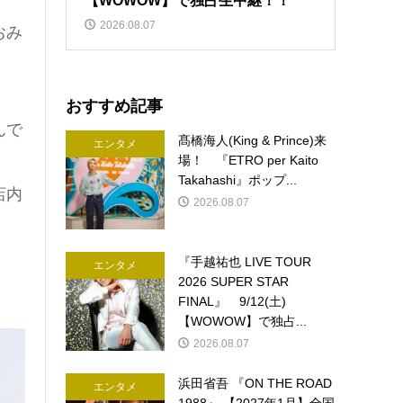
【WOWOW】で独占生中継！！
2026.08.07
おみ
おすすめ記事
んで
髙橋海人(King & Prince)来
エンタメ
場！ 『ETRO per Kaito
Takahashi』ポップ...
店内
2026.08.07
『手越祐也 LIVE TOUR
エンタメ
2026 SUPER STAR
FINAL』 9/12(土)
【WOWOW】で独占...
2026.08.07
浜田省吾 『ON THE ROAD
エンタメ