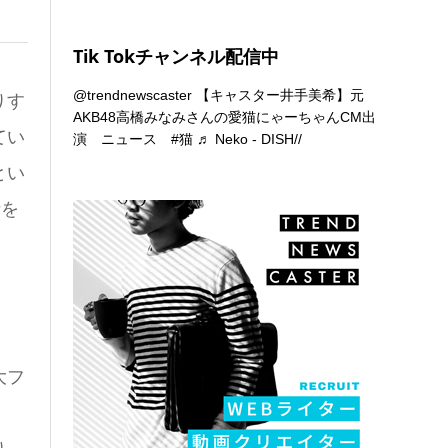
Tik Tokチャンネル配信中
@trendnewscaster
【キャスター井手美希】元
りす
AKB48高橋みなみさんの愛猫にゃーちゃんCM出
てい
演 ニュース
#猫
♬ Neko - DISH//
とい
話を
大フ