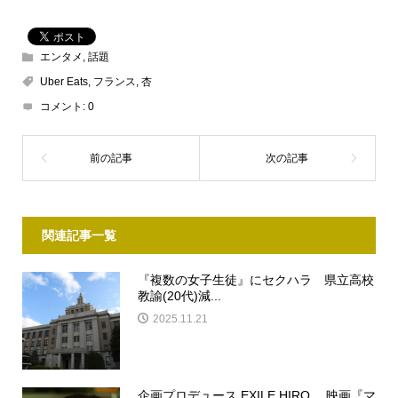
エンタメ
,
話題
Uber Eats
,
フランス
,
杏
コメント:
0
関連記事一覧
『複数の女子生徒』にセクハラ 県立高校
教諭(20代)減...
2025.11.21
企画プロデュース EXILE HIRO 映画『マ