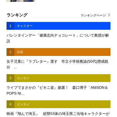
ランキング
ランキングページ
1
キャスター
バレンタインデー「健康志向チョコレート」について教授が解
説
2
話題
女子児童に『ラブレター』渡す 市立小学校教諭(50代)懲戒処
分 ...
3
エンタメ
ライブでまさかの『ビキニ姿』披露！ 森口博子「ANISON＆
POPS NI...
4
エンタメ
映画『翔んで埼玉』 総勢53体の埼玉県ご当地キャラクターが