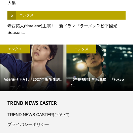
大集...
5
エンタメ
寺西拓人(timelesz)主演！ 新ドラマ『ラーメンD 松平國光
Season...
エンタメ
エンタメ
完全撮り下ろし「2027年版 羽生結...
【中島裕翔】初写真展 『7okyo
c...
TREND NEWS CASTER
TREND NEWS CASTERについて
プライバシーポリシー