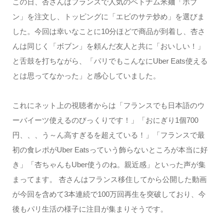
この日、杏さんはフランスで人気のベトナム米麺「ボブ
ン」を注文し、トッピングに「エビのサテ炒め」を選びま
した。今回は幸いなことに10分ほどで商品が到着し、杏さ
んは同じく「ボブン」を頼んだ友人と共に「おいしい！」
と舌鼓を打ちながら、「パリでもこんなにUber Eats使える
とは思ってなかった」と感心していました。
これにネット上の視聴者からは「フランスでも日本語のウ
ーバイーツ使えるのびっくりです！」「おにぎり1個700
円、、、う～ん高すぎるを超えている！」「フランスで最
初の食レポがUber Eatsっていう飾らないところが本当に好
き」「杏ちゃんもUber使うのね。親近感」といった声が集
まってます。 杏さんはフランス移住してから公開した動画
が今回を含めて3本連続で100万回再生を突破しており、今
後もパリ生活の様子に注目が集まりそうです。