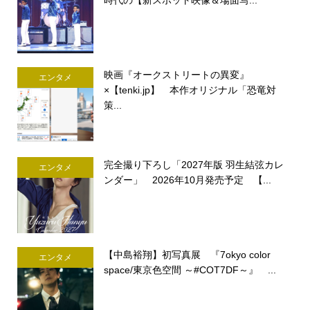
映画『オークストリートの異変』
エンタメ
×【tenki.jp】 本作オリジナル「恐竜対
策...
完全撮り下ろし「2027年版 羽生結弦カレ
エンタメ
ンダー」 2026年10月発売予定 【...
【中島裕翔】初写真展 『7okyo color
エンタメ
space/東京色空間 ～#COT7DF～』 ...