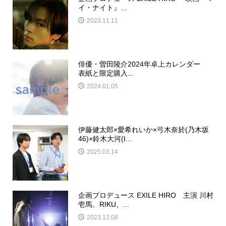
イ・ナイト』...
2023.11.11
俳優・曽田陵介2024年卓上カレンダー
表紙と限定購入...
2024.01.05
伊藤健太郎×愛希れいか×弓木奈於(乃木坂
46)×鈴木大河(I...
2025.03.14
企画プロデュース EXILE HIRO 主演 川村
壱馬、RIKU、...
2023.12.08