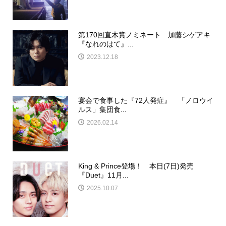
第170回直木賞ノミネート 加藤シゲアキ
『なれのはて』...
2023.12.18
宴会で食事した『72人発症』 「ノロウイ
ルス」集団食...
2026.02.14
King & Prince登場！ 本日(7日)発売
『Duet』11月...
2025.10.07