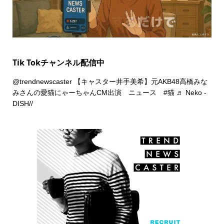
Tik Tokチャンネル配信中
@trendnewscaster
【キャスター井手美希】元AKB48高橋みな
みさんの愛猫にゃーちゃんCM出演 ニュース
#猫
♬ Neko -
DISH//