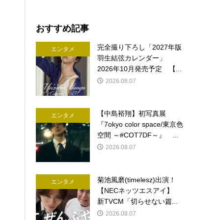
おすすめ記事
完全撮り下ろし「2027年版
エンタメ
羽生結弦カレンダー」
2026年10月発売予定 【...
2026.08.07
【中島裕翔】初写真展
エンタメ
『7okyo color space/東京色
空間 ～#COT7DF～』 ...
2026.08.07
菊池風磨(timelesz)出演！
エンタメ
【NECネッツエスアイ】
新TVCM「切らせない篇...
2026.08.07