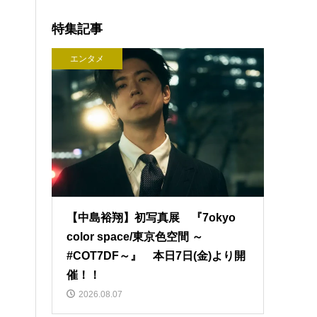
特集記事
エンタメ
【中島裕翔】初写真展 『7okyo
color space/東京色空間 ～
#COT7DF～』 本日7日(金)より開
催！！
2026.08.07