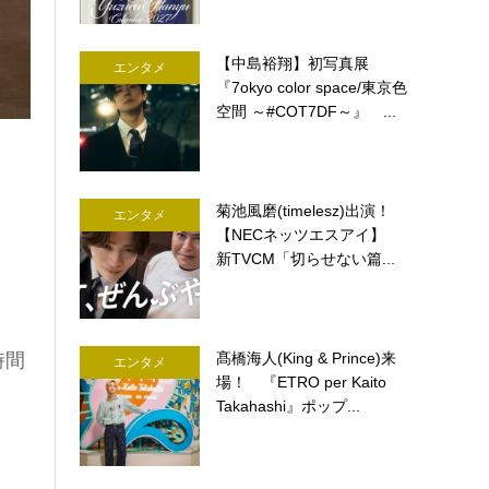
【中島裕翔】初写真展
エンタメ
『7okyo color space/東京色
空間 ～#COT7DF～』 ...
菊池風磨(timelesz)出演！
エンタメ
【NECネッツエスアイ】
新TVCM「切らせない篇...
髙橋海人(King & Prince)来
時間
エンタメ
場！ 『ETRO per Kaito
Takahashi』ポップ...