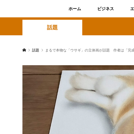
ホーム
ビジネス
話題
話題
まるで本物な「ウサギ」の立体画が話題 作者は「完成