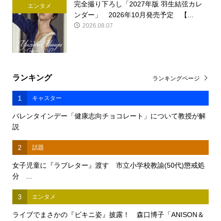
完全撮り下ろし「2027年版 羽生結弦カレ
エンタメ
ンダー」 2026年10月発売予定 【...
2026.08.07
ランキング
ランキングページ
1
キャスター
バレンタインデー「健康志向チョコレート」について教授が解
説
2
話題
女子児童に『ラブレター』渡す 市立小学校教諭(50代)懲戒処
分 ...
3
エンタメ
ライブでまさかの『ビキニ姿』披露！ 森口博子「ANISON＆