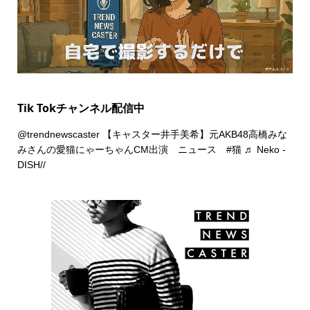
Tik Tokチャンネル配信中
@trendnewscaster
【キャスター井手美希】元AKB48高橋みな
みさんの愛猫にゃーちゃんCM出演 ニュース
#猫
♬ Neko -
DISH//