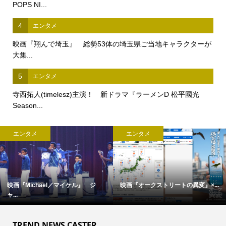
POPS NI...
4
エンタメ
映画『翔んで埼玉』 総勢53体の埼玉県ご当地キャラクターが
大集...
5
エンタメ
寺西拓人(timelesz)主演！ 新ドラマ『ラーメンD 松平國光
Season...
エンタメ
エンタメ
完全撮り下ろし「2027年版 羽生結...
【中島裕翔】初写真展 『7okyo
c...
TREND NEWS CASTER