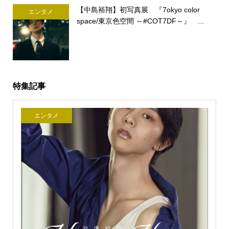
【中島裕翔】初写真展 『7okyo color
エンタメ
space/東京色空間 ～#COT7DF～』 ...
特集記事
エンタメ