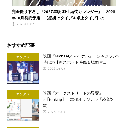
完全撮り下ろし「2027年版 羽生結弦カレンダー」 2026
年10月発売予定 【壁掛けタイプ＆卓上タイプ】の...
2026.08.07
おすすめ記事
映画『Michael／マイケル』 ジャクソン5
エンタメ
時代の【新スポット映像＆場面写...
2026.08.07
映画『オークストリートの異変』
エンタメ
×【tenki.jp】 本作オリジナル「恐竜対
策...
2026.08.07