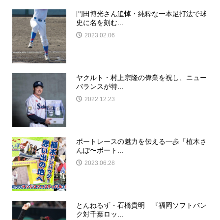
門田博光さん追悼・純粋な一本足打法で球
史に名を刻む...
2023.02.06
ヤクルト・村上宗隆の偉業を祝し、ニュー
バランスが特...
2022.12.23
ボートレースの魅力を伝える一歩「植木さ
んぽ〜ボート...
2023.06.28
とんねるず・石橋貴明 『福岡ソフトバン
ク対千葉ロッ...