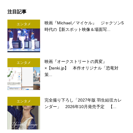
注目記事
映画『Michael／マイケル』 ジャクソン5
エンタメ
時代の【新スポット映像＆場面写...
映画『オークストリートの異変』
エンタメ
×【tenki.jp】 本作オリジナル「恐竜対
策...
完全撮り下ろし「2027年版 羽生結弦カレ
エンタメ
ンダー」 2026年10月発売予定 【...