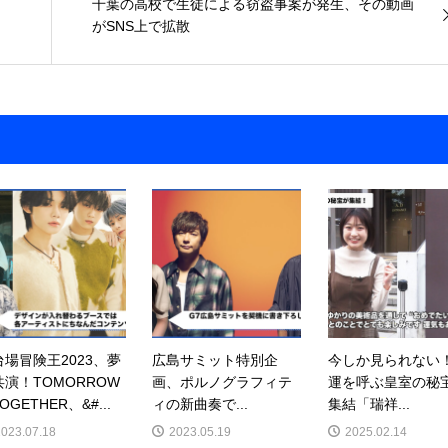
千葉の高校で生徒による窃盗事案が発生、その動画
がSNS上で拡散
台場冒険王2023、夢
広島サミット特別企
今しか見られない
共演！TOMORROW
画、ポルノグラフィテ
運を呼ぶ皇室の秘
TOGETHER、&#...
ィの新曲奏で...
集結「瑞祥...
2023.07.18
2023.05.19
2025.02.14