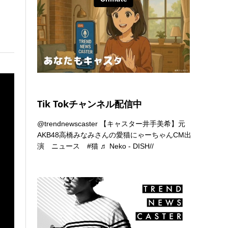
Tik Tokチャンネル配信中
@trendnewscaster
【キャスター井手美希】元
AKB48高橋みなみさんの愛猫にゃーちゃんCM出
演 ニュース
#猫
♬ Neko - DISH//