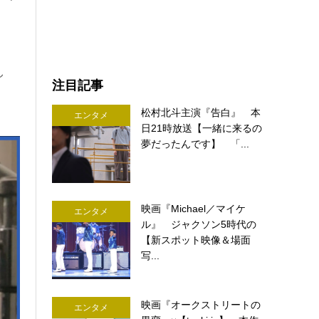
し
注目記事
松村北斗主演『告白』 本
エンタメ
日21時放送【一緒に来るの
夢だったんです】 「...
映画『Michael／マイケ
エンタメ
ル』 ジャクソン5時代の
【新スポット映像＆場面
写...
映画『オークストリートの
エンタメ