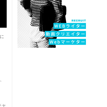
に
、
キャ