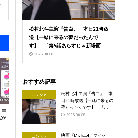
松村北斗主演『告白』 本日21時放
送【一緒に来るの夢だったんで
す】 「第5話あらすじ＆新場面...
2026.08.08
おすすめ記事
松村北斗主演『告白』 本
エンタメ
日21時放送【一緒に来るの
夢だったんです】 「...
！幸
2026.08.08
宝が
映画『Michael／マイケ
エンタメ