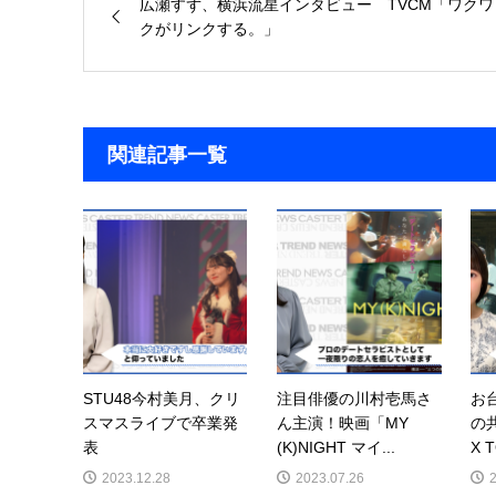
広瀬すず、横浜流星インタビュー TVCM「ワクワ
クがリンクする。」
関連記事一覧
STU48今村美月、クリ
注目俳優の川村壱馬さ
お
スマスライブで卒業発
ん主演！映画「MY
の
表
(K)NIGHT マイ...
X 
2023.12.28
2023.07.26