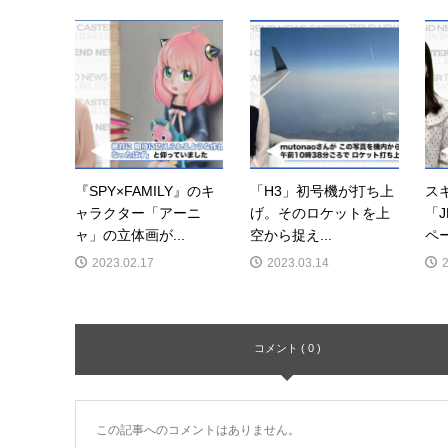
『SPY×FAMILY』のキ
「H3」初号機が打ち上
ス
ャラクター「アーニ
げ。そのロケットを上
「J
ャ」の立体画が...
空から捉え...
ペ
2023.02.17
2023.03.14
コメント ( 0 )
この記事へのコメントはありません。