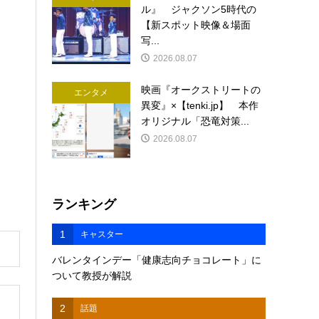
ル』 ジャクソン5時代の
【新スポット映像＆場面
写...
2026.08.07
映画『オークストリートの
エンタメ
異変』×【tenki.jp】 本作
オリジナル「恐竜対策...
2026.08.07
ランキング
1
キャスター
バレンタインデー「健康志向チョコレート」に
ついて教授が解説
2
話題