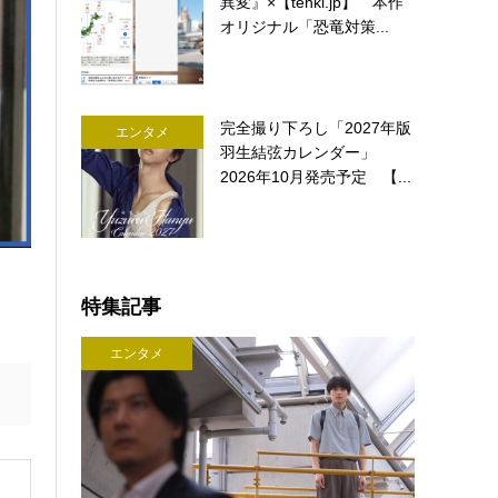
異変』×【tenki.jp】 本作
オリジナル「恐竜対策...
完全撮り下ろし「2027年版
エンタメ
羽生結弦カレンダー」
2026年10月発売予定 【...
特集記事
エンタメ