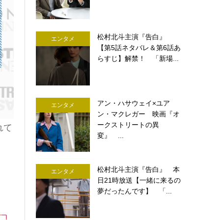
松村北斗主演『告白』
エンタメ
【第5話ネタバレ＆第6話あ
らすじ】解禁！ 「新場...
アン・ハサウェイ×ユア
エンタメ
ン・マクレガー 映画『オ
ークストリートの異
れて
変』 ...
松村北斗主演『告白』 本
エンタメ
日21時放送【一緒に来るの
夢だったんです】 「...