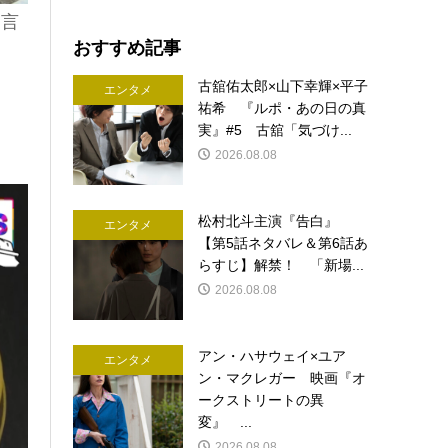
と言
おすすめ記事
古舘佑太郎×山下幸輝×平子
エンタメ
祐希 『ルポ・あの日の真
実』#5 古舘「気づけ...
2026.08.08
松村北斗主演『告白』
エンタメ
【第5話ネタバレ＆第6話あ
らすじ】解禁！ 「新場...
2026.08.08
アン・ハサウェイ×ユア
エンタメ
ン・マクレガー 映画『オ
ークストリートの異
変』 ...
2026.08.08