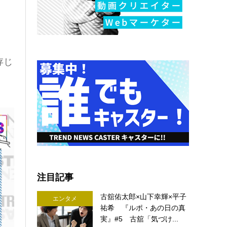
存じ
注目記事
古舘佑太郎×山下幸輝×平子
エンタメ
祐希 『ルポ・あの日の真
実』#5 古舘「気づけ...