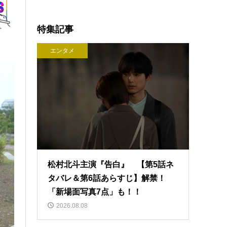
特集記事
エンタメ
松村北斗主演『告白』 【第5話ネ
タバレ＆第6話あらすじ】解禁！
「新場面写真7点」も！！
2026.08.08