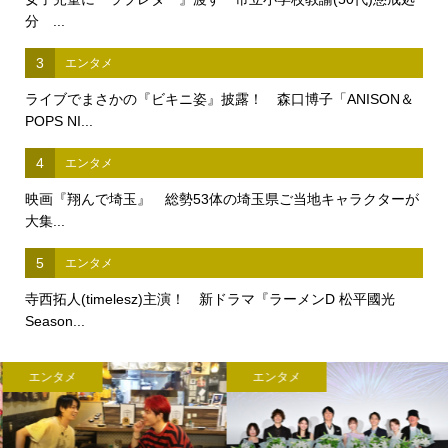
分 ...
3
エンタメ
ライブでまさかの『ビキニ姿』披露！ 森口博子「ANISON＆
POPS NI...
4
エンタメ
映画『翔んで埼玉』 総勢53体の埼玉県ご当地キャラクターが
大集...
5
エンタメ
寺西拓人(timelesz)主演！ 新ドラマ『ラーメンD 松平國光
Season...
エンタメ
エンタメ