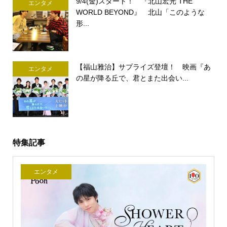
9/4(金)スタート！ 『北山宏光 THE
エンタメ
WORLD BEYOND』 北山「このような
形...
【福山雅治】サプライズ登壇！ 映画『あ
エンタメ
の星が降る丘で、君とまた出会い...
特集記事
エンタメ