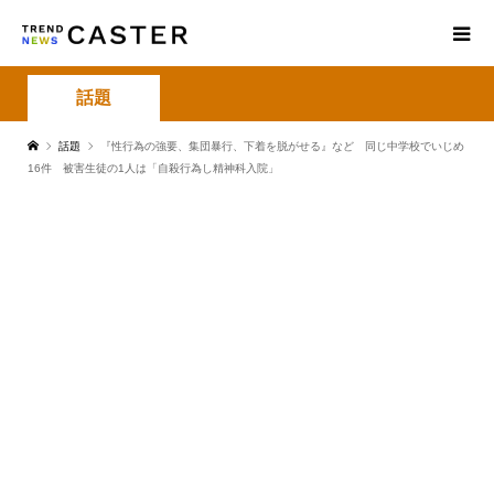
話題
話題
『性行為の強要、集団暴行、下着を脱がせる』など 同じ中学校でいじめ
16件 被害生徒の1人は「自殺行為し精神科入院」