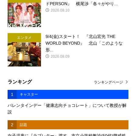
ドPERSON』 横尾渉「各々がやり...
2026.08.10
9/4(金)スタート！ 『北山宏光 THE
エンタメ
WORLD BEYOND』 北山「このような
形...
2026.08.09
ランキング
ランキングページ
1
キャスター
バレンタインデー「健康志向チョコレート」について教授が解
説
2
話題
女子児童に『ラブレター』渡す 市立小学校教諭(50代)懲戒処