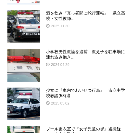
酒を飲み『真っ昼間に蛇行運転』 県立高
校・女性教師...
2025.11.30
小学校男性教諭を逮捕 教え子を駐車場に
連れ込み抱き...
2024.04.29
少女に『車内でわいせつ行為』 市立中学
校教諭(53)逮...
2025.05.02
プール更衣室で『女子児童の裸』盗撮疑