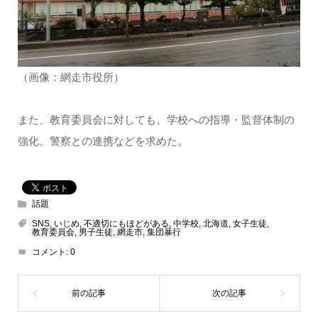
（画像：網走市役所）
また、教育委員会に対しても、学校への指導・監督体制の
強化、警察との連携などを求めた。
話題
SNS
,
いじめ
,
不適切にもほどがある
,
中学校
,
北海道
,
女子生徒
,
教育委員会
,
男子生徒
,
網走市
,
集団暴行
コメント:
0