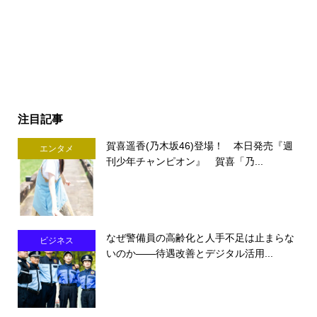
注目記事
賀喜遥香(乃木坂46)登場！ 本日発売『週
エンタメ
刊少年チャンピオン』 賀喜「乃...
なぜ警備員の高齢化と人手不足は止まらな
ビジネス
いのか――待遇改善とデジタル活用...