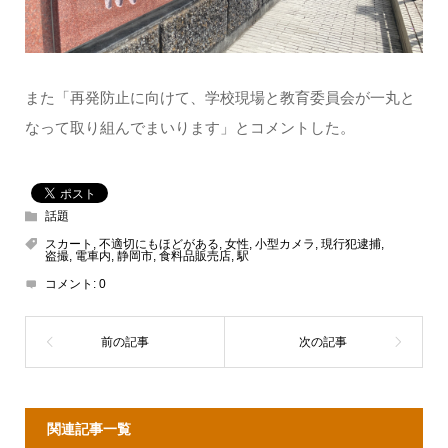
また「再発防止に向けて、学校現場と教育委員会が一丸と
なって取り組んでまいります」とコメントした。
話題
スカート
,
不適切にもほどがある
,
女性
,
小型カメラ
,
現行犯逮捕
,
盗撮
,
電車内
,
静岡市
,
食料品販売店
,
駅
コメント:
0
関連記事一覧