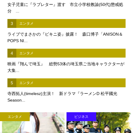
女子児童に『ラブレター』渡す 市立小学校教諭(50代)懲戒処
分 ...
3
エンタメ
ライブでまさかの『ビキニ姿』披露！ 森口博子「ANISON＆
POPS NI...
4
エンタメ
映画『翔んで埼玉』 総勢53体の埼玉県ご当地キャラクターが
大集...
5
エンタメ
寺西拓人(timelesz)主演！ 新ドラマ『ラーメンD 松平國光
Season...
ス
ビジネス
ライフスタ