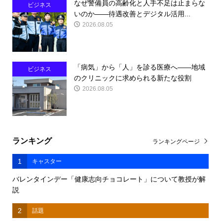
なぜ警備員の高齢化と人手不足は止まらな
ビジネス
いのか――待遇改善とデジタル活用...
2026.08.05
「病気」から「人」を診る医療へ――地域
ビジネス
のクリニックに求められる新たな役割
2026.08.05
ランキング
ランキングページ
1
キャスター
バレンタインデー「健康志向チョコレート」について教授が解
説
2
話題