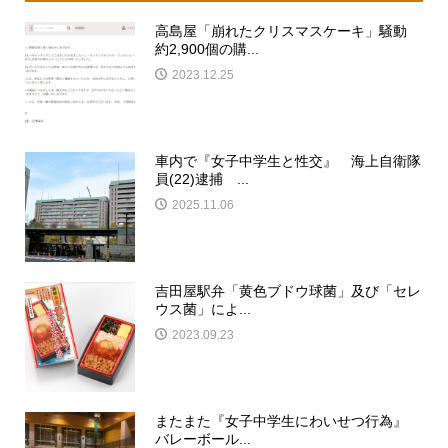
高島屋「崩れたクリスマスケーキ」騒動
約2,900個の購...
2023.12.25
車内で『女子中学生と性交』 海上自衛隊
員(22)逮捕 ...
2025.11.06
吉田屋駅弁「黄色ブドウ球菌」及び「セレ
ウス菌」によ...
2023.09.23
またまた『女子中学生にわいせつ行為』
バレーボール...