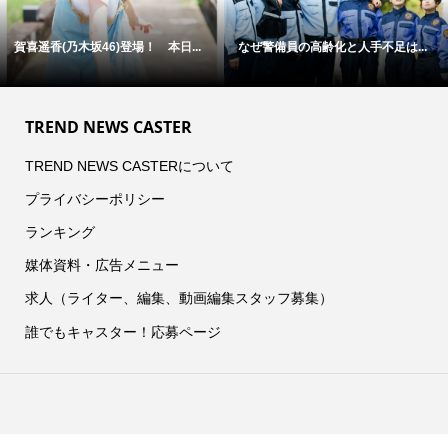
の高齢化と人手不足は...
「病気」から「人」を診る医療へ
F1全戦を
―...
と...
TREND NEWS CASTER
TREND NEWS CASTERについて
プライバシーポリシー
ランキング
媒体資料・広告メニュー
求人（ライター、編集、動画編集スタッフ募集）
誰でもキャスター！応募ページ