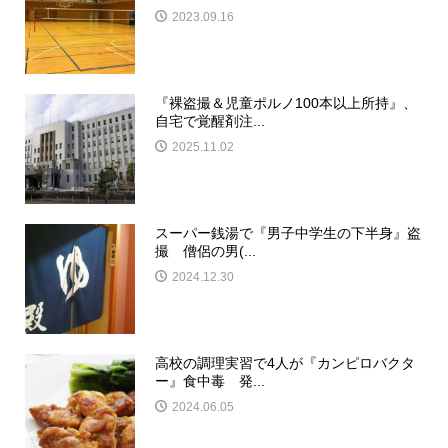
2023.09.16
『裸盗撮＆児童ポルノ100本以上所持』、
自宅で覚醒剤注...
2025.11.02
スーパー銭湯で『男子中学生の下半身』盗
撮 僧侶の男(...
2024.12.30
高校の調理実習で4人が『カンピロバクタ
ー』食中毒 発...
2024.06.05