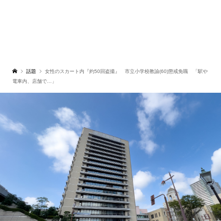
話題
女性のスカート内『約50回盗撮』 市立小学校教諭(60)懲戒免職 「駅や
電車内、店舗で…」