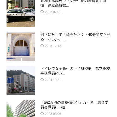
勤務する高校で『女子生徒の着替え』盗
撮 県立高校教...
2025.07.01
部下に対して『頭をたたく・40分間立たせ
る・バカか』...
2025.12.13
トイレで女子高生の下半身盗撮 県立高校
事務職員(40)...
2024.10.31
『約2万円の滋養強壮剤』万引き 教育委
員会職員(55)逮...
2025.08.06