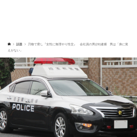
話題
刃物で脅し『女性に無理やり性交』 会社員の男(28)逮捕 男は「身に覚
えがない」