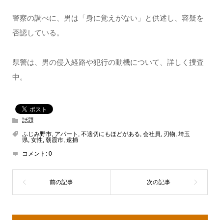
警察の調べに、男は「身に覚えがない」と供述し、容疑を
否認している。
県警は、男の侵入経路や犯行の動機について、詳しく捜査
中。
話題
ふじみ野市
,
アパート
,
不適切にもほどがある
,
会社員
,
刃物
,
埼玉
県
,
女性
,
朝霞市
,
逮捕
コメント:
0