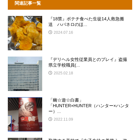
関連記事一覧
『18禁』ポテチ食べた生徒14人救急搬
送 ハバネロのほ...
2024.07.16
『デリヘル女性従業員とのプレイ』盗撮
県立学校職員(...
2025.02.18
「幽☆遊☆白書」
「HUNTER×HUNTER（ハンター×ハンタ
ー）...
2022.11.09