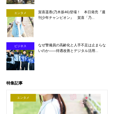
賀喜遥香(乃木坂46)登場！ 本日発売『週
エンタメ
刊少年チャンピオン』 賀喜「乃...
なぜ警備員の高齢化と人手不足は止まらな
ビジネス
いのか――待遇改善とデジタル活用...
特集記事
エンタメ