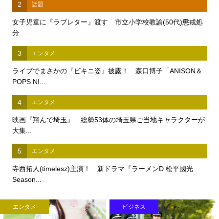
2
話題
女子児童に『ラブレター』渡す 市立小学校教諭(50代)懲戒処
分 ...
3
エンタメ
ライブでまさかの『ビキニ姿』披露！ 森口博子「ANISON＆
POPS NI...
4
エンタメ
映画『翔んで埼玉』 総勢53体の埼玉県ご当地キャラクターが
大集...
5
エンタメ
寺西拓人(timelesz)主演！ 新ドラマ『ラーメンD 松平國光
Season...
エンタメ
ビジネス