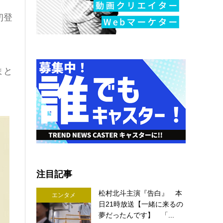
初登
まと
注目記事
松村北斗主演『告白』 本
エンタメ
日21時放送【一緒に来るの
夢だったんです】 「...