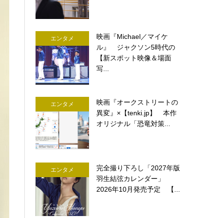
映画『Michael／マイケ
エンタメ
ル』 ジャクソン5時代の
【新スポット映像＆場面
写...
映画『オークストリートの
エンタメ
異変』×【tenki.jp】 本作
オリジナル「恐竜対策...
完全撮り下ろし「2027年版
エンタメ
羽生結弦カレンダー」
2026年10月発売予定 【...