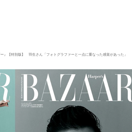
バザー』【特別版】 羽生さん「フォトグラファーと一点に重なった感覚があった」