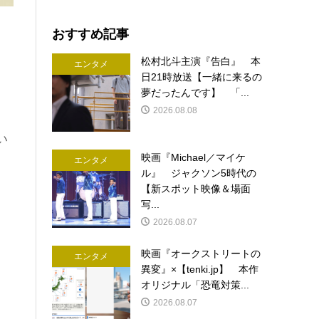
おすすめ記事
松村北斗主演『告白』 本
エンタメ
日21時放送【一緒に来るの
夢だったんです】 「...
2026.08.08
い
映画『Michael／マイケ
エンタメ
ル』 ジャクソン5時代の
【新スポット映像＆場面
写...
2026.08.07
映画『オークストリートの
エンタメ
異変』×【tenki.jp】 本作
オリジナル「恐竜対策...
2026.08.07