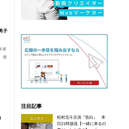
男子
年者
、青
注目記事
松村北斗主演『告白』 本
諭
エンタメ
日21時放送【一緒に来るの