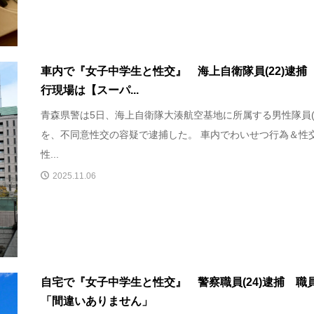
車内で『女子中学生と性交』 海上自衛隊員(22)逮捕
行現場は【スーパ...
青森県警は5日、海上自衛隊大湊航空基地に所属する男性隊員(2
を、不同意性交の容疑で逮捕した。 車内でわいせつ行為＆性交
性...
2025.11.06
自宅で『女子中学生と性交』 警察職員(24)逮捕 職
「間違いありません」