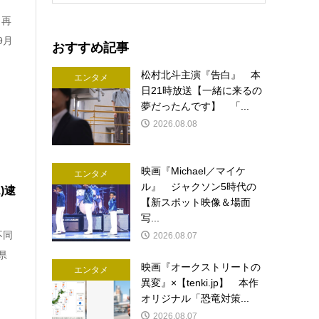
、再
9月
おすすめ記事
松村北斗主演『告白』 本
エンタメ
日21時放送【一緒に来るの
夢だったんです】 「...
2026.08.08
映画『Michael／マイケ
エンタメ
ル』 ジャクソン5時代の
)逮
【新スポット映像＆場面
写...
不同
2026.08.07
県
映画『オークストリートの
エンタメ
異変』×【tenki.jp】 本作
オリジナル「恐竜対策...
2026.08.07