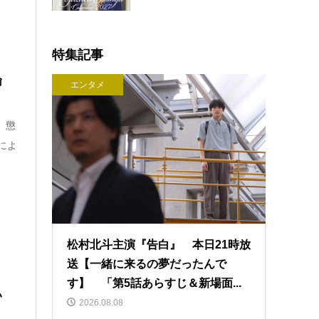
特集記事
諭
エンタメ
、懲
によ
松村北斗主演『告白』 本日21時放
送【一緒に来るの夢だったんで
す】 「第5話あらすじ＆新場面...
い
2026.08.08