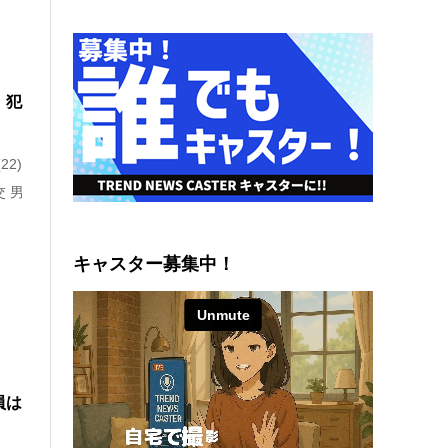
 犯
2)
 男
キャスター募集中！
員は