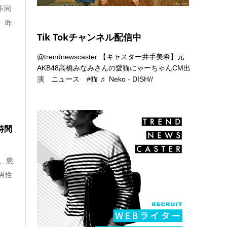
不同
、昨
Tik Tokチャンネル配信中
@trendnewscaster
【キャスター井手美希】元
AKB48高橋みなみさんの愛猫にゃーちゃんCM出
演 ニュース
#猫
♬ Neko - DISH//
時間
、懲
男性