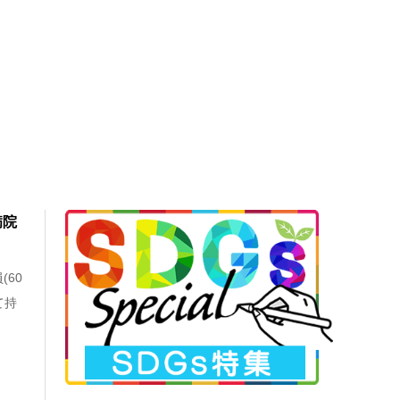
病院
60
て持