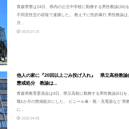
青森県警は24日、県内の公立中学校に勤務する男性教諭(26)
不同意性交の容疑で逮捕した。 教え子に性的暴行 男性教諭は
月...
2025.07.25
他人の家に『20回以上ごみ投げ入れ』 県立高校教諭(6
懲戒処分 教諭は...
青森県教育委員会は4日、県立高校に勤務する男性教諭(61)を
職1か月の懲戒処分にした。 ビニール傘・瓶・充電器など 県
に...
2025.04.05