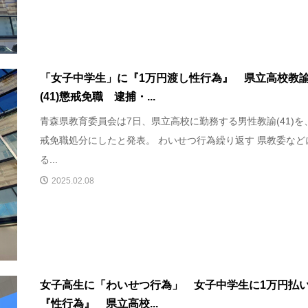
「女子中学生」に『1万円渡し性行為』 県立高校教
(41)懲戒免職 逮捕・...
青森県教育委員会は7日、県立高校に勤務する男性教諭(41)を
戒免職処分にしたと発表。 わいせつ行為繰り返す 県教委など
る...
2025.02.08
女子高生に「わいせつ行為」 女子中学生に1万円払
『性行為』 県立高校...