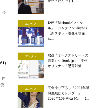
夢だったんです】 「...
を、
、今
映画『Michael／マイケ
エンタメ
ル』 ジャクソン5時代の
【新スポット映像＆場面
写...
映画『オークストリートの
エンタメ
異変』×【tenki.jp】 本作
1)
オリジナル「恐竜対策...
、停
教委
完全撮り下ろし「2027年版
エンタメ
羽生結弦カレンダー」
2026年10月発売予定 【...