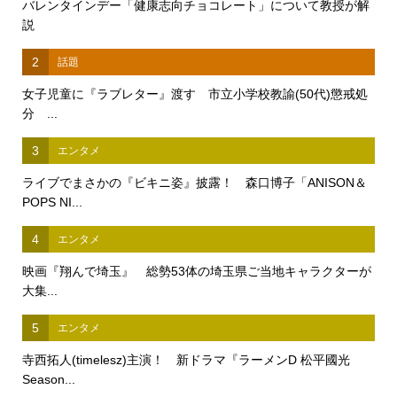
バレンタインデー「健康志向チョコレート」について教授が解
説
2
話題
女子児童に『ラブレター』渡す 市立小学校教諭(50代)懲戒処
分 ...
3
エンタメ
ライブでまさかの『ビキニ姿』披露！ 森口博子「ANISON＆
POPS NI...
4
エンタメ
映画『翔んで埼玉』 総勢53体の埼玉県ご当地キャラクターが
大集...
5
エンタメ
寺西拓人(timelesz)主演！ 新ドラマ『ラーメンD 松平國光
Season...