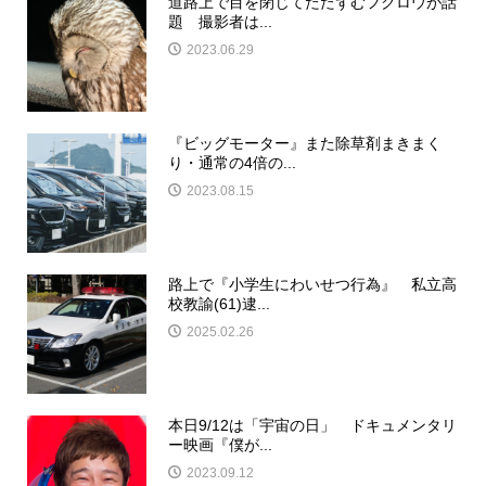
道路上で目を閉じてたたずむフクロウが話
題 撮影者は...
2023.06.29
『ビッグモーター』また除草剤まきまく
り・通常の4倍の...
2023.08.15
路上で『小学生にわいせつ行為』 私立高
校教諭(61)逮...
2025.02.26
本日9/12は「宇宙の日」 ドキュメンタリ
ー映画『僕が...
2023.09.12