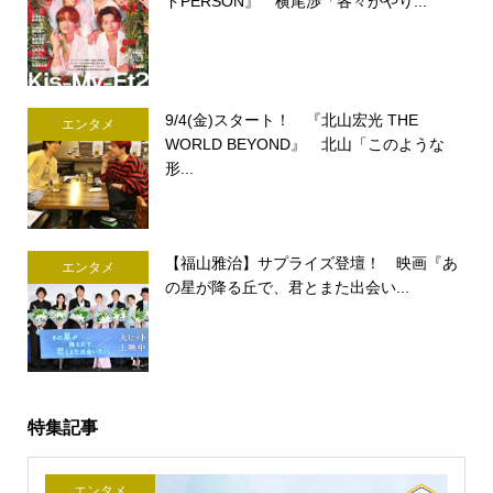
ドPERSON』 横尾渉「各々がやり...
9/4(金)スタート！ 『北山宏光 THE
エンタメ
WORLD BEYOND』 北山「このような
形...
【福山雅治】サプライズ登壇！ 映画『あ
エンタメ
の星が降る丘で、君とまた出会い...
特集記事
エンタメ