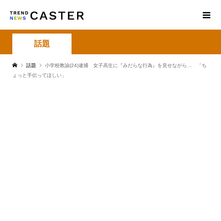
話題
話題
小学校教諭(24)逮捕 女子高生に『みだらな行為』を見せながら… 「ち
ょっと手伝ってほしい」