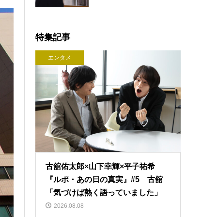
特集記事
エンタメ
古舘佑太郎×山下幸輝×平子祐希
『ルポ・あの日の真実』#5 古舘
「気づけば熱く語っていました」
2026.08.08