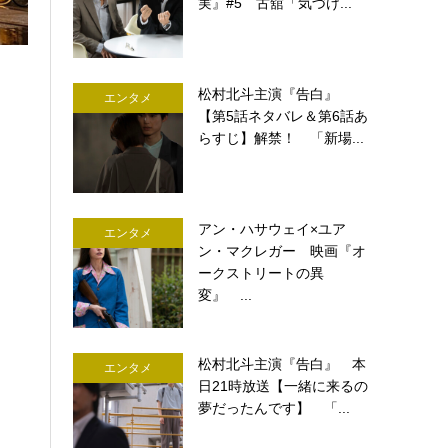
実』#5 古舘「気づけ...
松村北斗主演『告白』
エンタメ
【第5話ネタバレ＆第6話あ
らすじ】解禁！ 「新場...
アン・ハサウェイ×ユア
エンタメ
ン・マクレガー 映画『オ
ークストリートの異
変』 ...
松村北斗主演『告白』 本
エンタメ
日21時放送【一緒に来るの
夢だったんです】 「...