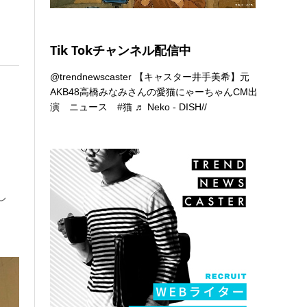
Tik Tokチャンネル配信中
@trendnewscaster
【キャスター井手美希】元
AKB48高橋みなみさんの愛猫にゃーちゃんCM出
演 ニュース
#猫
♬ Neko - DISH//
し