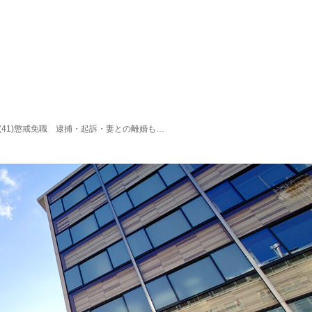
41)懲戒免職 逮捕・起訴・妻との離婚も…