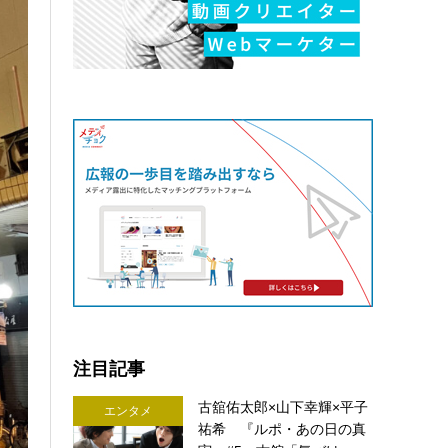
注目記事
古舘佑太郎×山下幸輝×平子
エンタメ
祐希 『ルポ・あの日の真