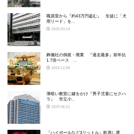
職員室から『約43万円盗む』 生徒に「犬
用リード」を...
2025.03.14
葬儀社の倒産・廃業 『過去最多』前年比
1.7倍ペース ...
2024.12.08
薄暗い教室に鍵をかけ『男子児童にセクハ
ラ』 市立小...
2025.06.21
『ハイボールなど3リットル』飲酒し運