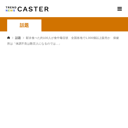
話題
話題
駅弁食べた約100人が食中毒症状 全国各地で1,000個以上販売か 保健
所は「体調不良は数百人になるのでは…」