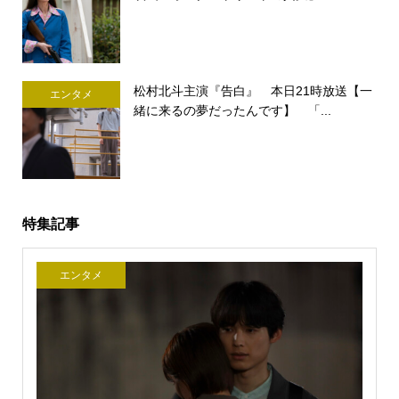
松村北斗主演『告白』 本日21時放送【一
エンタメ
緒に来るの夢だったんです】 「...
特集記事
エンタメ