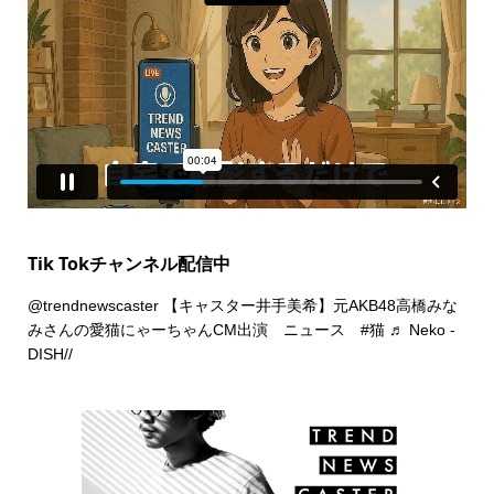
Tik Tokチャンネル配信中
@trendnewscaster
【キャスター井手美希】元AKB48高橋みな
みさんの愛猫にゃーちゃんCM出演 ニュース
#猫
♬ Neko -
DISH//