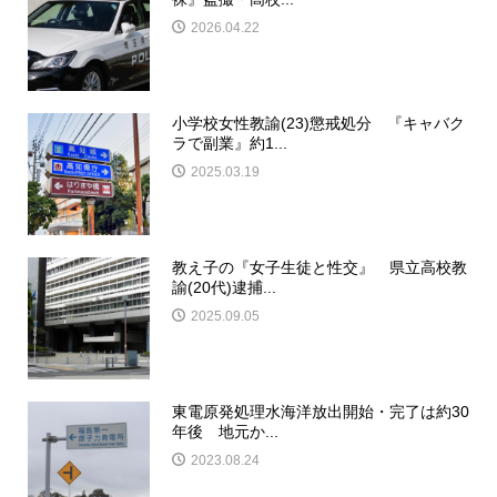
2026.04.22
小学校女性教諭(23)懲戒処分 『キャバク
ラで副業』約1...
2025.03.19
教え子の『女子生徒と性交』 県立高校教
諭(20代)逮捕...
2025.09.05
東電原発処理水海洋放出開始・完了は約30
年後 地元か...
2023.08.24