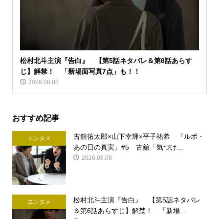
松村北斗主演『告白』 【第5話ネタバレ＆第6話あらす
じ】解禁！ 「新場面写真7点」も！！
2026.08.08
おすすめ記事
古舘佑太郎×山下幸輝×平子祐希 『ルポ・
エンタメ
あの日の真実』#5 古舘「気づけ...
2026.08.08
松村北斗主演『告白』 【第5話ネタバレ
エンタメ
＆第6話あらすじ】解禁！ 「新場...