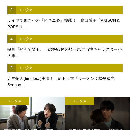
3
エンタメ
ライブでまさかの『ビキニ姿』披露！ 森口博子「ANISON＆
POPS NI...
4
エンタメ
映画『翔んで埼玉』 総勢53体の埼玉県ご当地キャラクターが
大集...
5
エンタメ
寺西拓人(timelesz)主演！ 新ドラマ『ラーメンD 松平國光
Season...
エンタメ
エンタメ