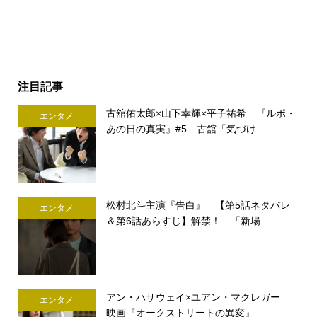
注目記事
古舘佑太郎×山下幸輝×平子祐希 『ルポ・
エンタメ
あの日の真実』#5 古舘「気づけ...
松村北斗主演『告白』 【第5話ネタバレ
エンタメ
＆第6話あらすじ】解禁！ 「新場...
アン・ハサウェイ×ユアン・マクレガー
エンタメ
映画『オークストリートの異変』 ...