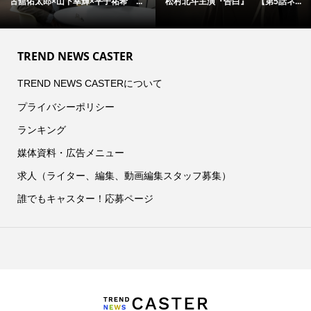
第5話ネ...
アン・ハサウェイ×ユアン・マクレ...
松村北斗主演『告白』 本
TREND NEWS CASTER
TREND NEWS CASTERについて
プライバシーポリシー
ランキング
媒体資料・広告メニュー
求人（ライター、編集、動画編集スタッフ募集）
誰でもキャスター！応募ページ