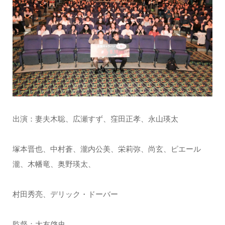
出演：妻夫木聡、広瀬すず、窪田正孝、永山瑛太
塚本晋也、中村蒼、瀧内公美、栄莉弥、尚玄、ピエール
瀧、木幡竜、奥野瑛太、
村田秀亮、デリック・ドーバー
監督：大友啓史