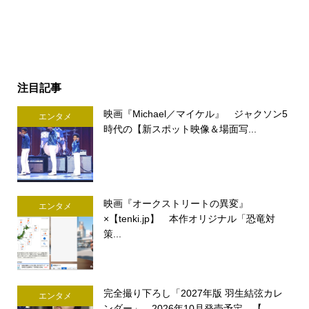
注目記事
映画『Michael／マイケル』 ジャクソン5
エンタメ
時代の【新スポット映像＆場面写...
映画『オークストリートの異変』
エンタメ
×【tenki.jp】 本作オリジナル「恐竜対
策...
完全撮り下ろし「2027年版 羽生結弦カレ
エンタメ
ンダー」 2026年10月発売予定 【...