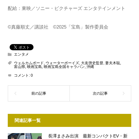
配給：東映／ソニー・ピクチャーズ エンタテインメント
©真藤順丈／講談社 ©2025「宝島」製作委員会
エンタメ
ウェルカムボード
,
ウォーターボーイズ
,
大友啓史監督
,
妻夫木聡
,
富山県
,
映画宝島
,
映画宝島全国キャラバン
,
沖縄
コメント:
0
関連記事一覧
長澤まさみ出演 最新コンパクトEV・新