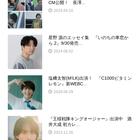
CM公開！ 長澤...
2024.04.10
星野 源のエッセイ集 『いのちの車窓か
ら 2』9/30発売...
2024.08.02
塩﨑太智(M!LK)出演！ 『C1000ビタミン
レモン』新WEBC...
2026.06.29
『王様戦隊キングオージャー』出演中 酒
井大成 初カレ...
2023.12.26