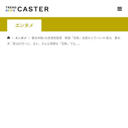
エンタメ
エンタメ
妻夫木聡×大友啓史監督 映画『宝島』全国キャラバン in 富山 妻夫
木「富山の方々に、また、そんな奇跡を『宝島』でも…」