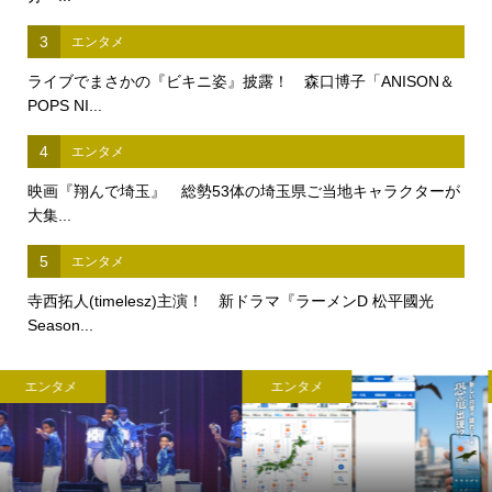
3
エンタメ
ライブでまさかの『ビキニ姿』披露！ 森口博子「ANISON＆
POPS NI...
4
エンタメ
映画『翔んで埼玉』 総勢53体の埼玉県ご当地キャラクターが
大集...
5
エンタメ
寺西拓人(timelesz)主演！ 新ドラマ『ラーメンD 松平國光
Season...
エンタメ
エンタメ