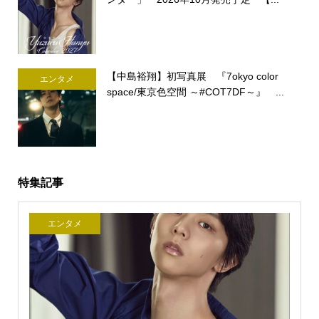
【中島裕翔】初写真展 『7okyo color
エンタメ
space/東京色空間 ～#COT7DF～』 ...
特集記事
エンタメ