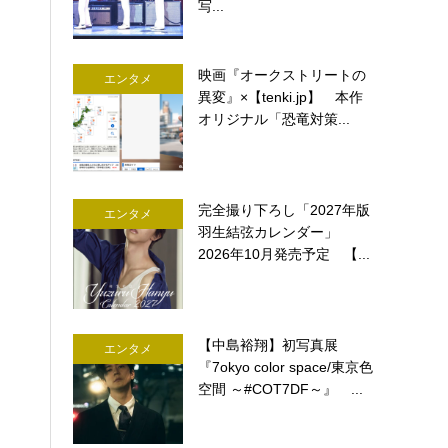
写...
映画『オークストリートの
エンタメ
異変』×【tenki.jp】 本作
オリジナル「恐竜対策...
完全撮り下ろし「2027年版
エンタメ
羽生結弦カレンダー」
2026年10月発売予定 【...
【中島裕翔】初写真展
エンタメ
『7okyo color space/東京色
空間 ～#COT7DF～』 ...