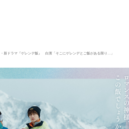
8スタート・新ドラマ『ゲレンデ飯』 白濱「そこにゲレンデとご飯がある限り…」