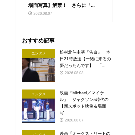
場面写真】解禁！ さらに「...
2026.08.07
おすすめ記事
松村北斗主演『告白』 本
エンタメ
日21時放送【一緒に来るの
夢だったんです】 「...
2026.08.08
映画『Michael／マイケ
エンタメ
ル』 ジャクソン5時代の
【新スポット映像＆場面
写...
2026.08.07
映画『オークストリートの
エンタメ