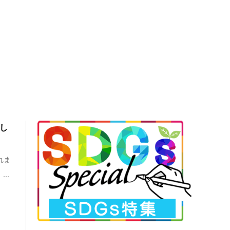
かし
れま
..