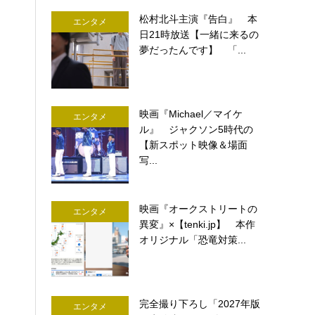
松村北斗主演『告白』 本
エンタメ
日21時放送【一緒に来るの
夢だったんです】 「...
映画『Michael／マイケ
エンタメ
ル』 ジャクソン5時代の
【新スポット映像＆場面
写...
映画『オークストリートの
エンタメ
異変』×【tenki.jp】 本作
オリジナル「恐竜対策...
完全撮り下ろし「2027年版
エンタメ