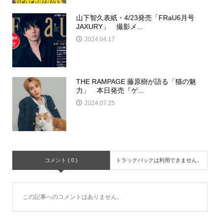
山下智久表紙・4/23発売「FRaU6月号
JAXURY」 撮影メ...
2024.04.17
THE RAMPAGE 藤原樹が語る「猫の魅
力」 本日発売『ゲ...
2024.07.25
コメント ( 0 )
トラックバックは利用できません。
この記事へのコメントはありません。