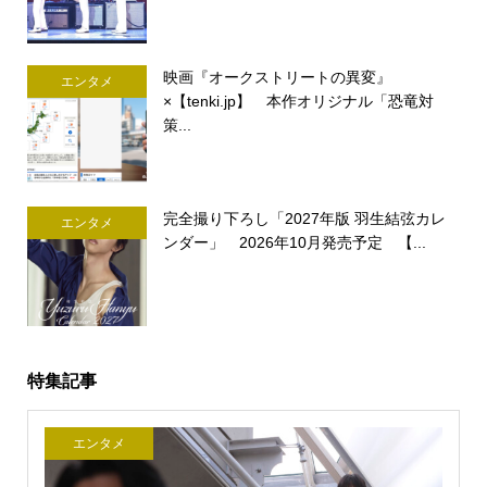
映画『オークストリートの異変』
エンタメ
×【tenki.jp】 本作オリジナル「恐竜対
策...
完全撮り下ろし「2027年版 羽生結弦カレ
エンタメ
ンダー」 2026年10月発売予定 【...
特集記事
エンタメ