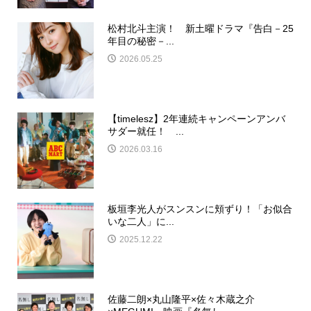
松村北斗主演！ 新土曜ドラマ『告白－25
年目の秘密－...
2026.05.25
【timelesz】2年連続キャンペーンアンバ
サダー就任！ ...
2026.03.16
板垣李光人がスンスンに頬ずり！「お似合
いな二人」に...
2025.12.22
佐藤二朗×丸山隆平×佐々木蔵之介