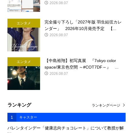
2026.08.07
完全撮り下ろし「2027年版 羽生結弦カレ
エンタメ
ンダー」 2026年10月発売予定 【...
2026.08.07
【中島裕翔】初写真展 『7okyo color
エンタメ
space/東京色空間 ～#COT7DF～』 ...
2026.08.07
ランキング
ランキングページ
1
キャスター
バレンタインデー「健康志向チョコレート」について教授が解