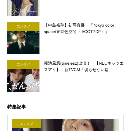
【中島裕翔】初写真展 『7okyo color
エンタメ
space/東京色空間 ～#COT7DF～』 ...
菊池風磨(timelesz)出演！ 【NECネッツエ
エンタメ
スアイ】 新TVCM「切らせない篇...
特集記事
エンタメ