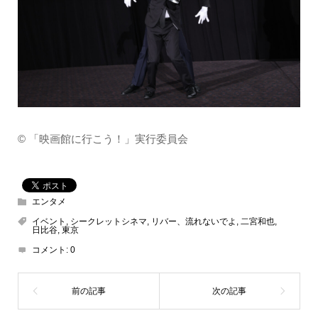
©︎ 「映画館に行こう！」実行委員会
エンタメ
イベント
,
シークレットシネマ
,
リバー、流れないでよ
,
二宮和也
,
日比谷
,
東京
コメント:
0