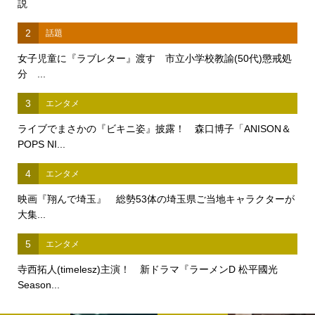
説
2
話題
女子児童に『ラブレター』渡す 市立小学校教諭(50代)懲戒処
分 ...
3
エンタメ
ライブでまさかの『ビキニ姿』披露！ 森口博子「ANISON＆
POPS NI...
4
エンタメ
映画『翔んで埼玉』 総勢53体の埼玉県ご当地キャラクターが
大集...
5
エンタメ
寺西拓人(timelesz)主演！ 新ドラマ『ラーメンD 松平國光
Season...