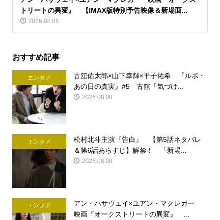
トリートの異変』 【IMAX版特別予告映像＆新場面...
2026.08.08
おすすめ記事
古舘佑太郎×山下幸輝×平子祐希 『ルポ・
エンタメ
あの日の真実』#5 古舘「気づけ...
2026.08.08
松村北斗主演『告白』 【第5話ネタバレ
エンタメ
＆第6話あらすじ】解禁！ 「新場...
2026.08.08
アン・ハサウェイ×ユアン・マクレガー
エンタメ
映画『オークストリートの異変』 ...