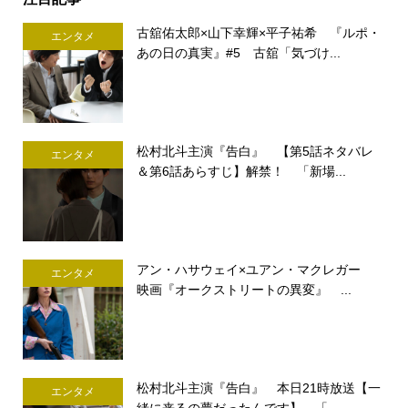
古舘佑太郎×山下幸輝×平子祐希 『ルポ・
エンタメ
あの日の真実』#5 古舘「気づけ...
松村北斗主演『告白』 【第5話ネタバレ
エンタメ
＆第6話あらすじ】解禁！ 「新場...
アン・ハサウェイ×ユアン・マクレガー
エンタメ
映画『オークストリートの異変』 ...
松村北斗主演『告白』 本日21時放送【一
エンタメ
緒に来るの夢だったんです】 「...