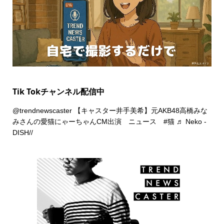
Tik Tokチャンネル配信中
@trendnewscaster
【キャスター井手美希】元AKB48高橋みな
みさんの愛猫にゃーちゃんCM出演 ニュース
#猫
♬ Neko -
DISH//