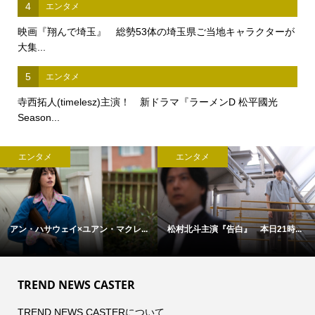
4
エンタメ
映画『翔んで埼玉』 総勢53体の埼玉県ご当地キャラクターが
大集...
5
エンタメ
寺西拓人(timelesz)主演！ 新ドラマ『ラーメンD 松平國光
Season...
エンタメ
エンタメ
アン・ハサウェイ×ユアン・マクレ...
松村北斗主演『告白』 本日21時...
TREND NEWS CASTER
TREND NEWS CASTERについて