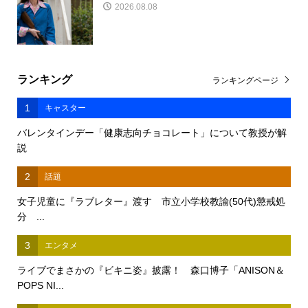
2026.08.08
ランキング
ランキングページ
1
キャスター
バレンタインデー「健康志向チョコレート」について教授が解
説
2
話題
女子児童に『ラブレター』渡す 市立小学校教諭(50代)懲戒処
分 ...
3
エンタメ
ライブでまさかの『ビキニ姿』披露！ 森口博子「ANISON＆
POPS NI...