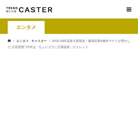
エンタメ
エンタメ
,
キャスター
BIGLOBE温泉大賞発表！藤原紀香&橋本マナミが明かし
た”入浴習慣” 25年は「ちょいズラし穴場温泉」がトレンド