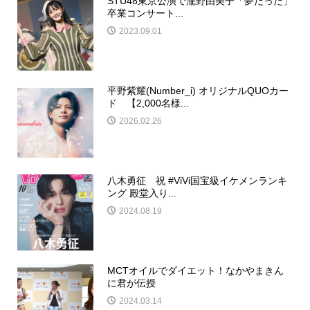
STU48東京公演で瀧野由美子「夢だった」
卒業コンサート...
2023.09.01
平野紫耀(Number_i) オリジナルQUOカー
ド 【2,000名様...
2026.02.26
八木勇征 祝 #ViVi国宝級イケメンランキ
ング 殿堂入り...
2024.08.19
MCTオイルでダイエット！なかやまきん
に君が伝授
2024.03.14