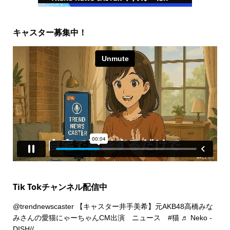
キャスター募集中！
Tik Tokチャンネル配信中
@trendnewscaster
【キャスター井手美希】元AKB48高橋みな
みさんの愛猫にゃーちゃんCM出演 ニュース
#猫
♬ Neko -
DISH//