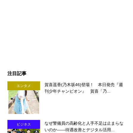
注目記事
賀喜遥香(乃木坂46)登場！ 本日発売『週
エンタメ
刊少年チャンピオン』 賀喜「乃...
なぜ警備員の高齢化と人手不足は止まらな
ビジネス
いのか――待遇改善とデジタル活用...