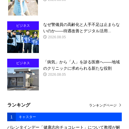
なぜ警備員の高齢化と人手不足は止まらな
ビジネス
いのか――待遇改善とデジタル活用...
2026.08.05
「病気」から「人」を診る医療へ――地域
ビジネス
のクリニックに求められる新たな役割
2026.08.05
ランキング
ランキングページ
1
キャスター
バレンタインデー「健康志向チョコレート」について教授が解