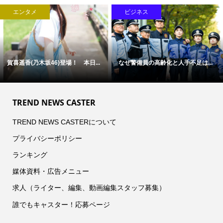
ビジネス
ライフスタイル
...
「病気」から「人」を診る医療へ
F1全戦を2人で現地観戦、航
―...
と...
TREND NEWS CASTER
TREND NEWS CASTERについて
プライバシーポリシー
ランキング
媒体資料・広告メニュー
求人（ライター、編集、動画編集スタッフ募集）
誰でもキャスター！応募ページ