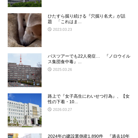
ひたすら掘り続ける『穴掘り名犬』が話
題 「これはま...
2023.03.23
バスツアーでも22人発症… 『ノロウイル
ス集団食中毒』...
2025.03.26
路上で『女子高生にわいせつ行為』、【女
性の下着・10...
2026.03.27
2024年の建設業倒産1,890件 『過去10年