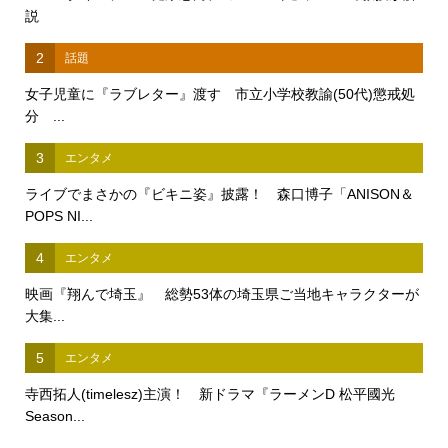
説
2
話題
女子児童に『ラブレター』渡す 市立小学校教諭(50代)懲戒処
分 ...
3
エンタメ
ライブでまさかの『ビキニ姿』披露！ 森口博子「ANISON＆
POPS NI...
4
エンタメ
映画『翔んで埼玉』 総勢53体の埼玉県ご当地キャラクターが
大集...
5
エンタメ
寺西拓人(timelesz)主演！ 新ドラマ『ラーメンD 松平國光
Season...