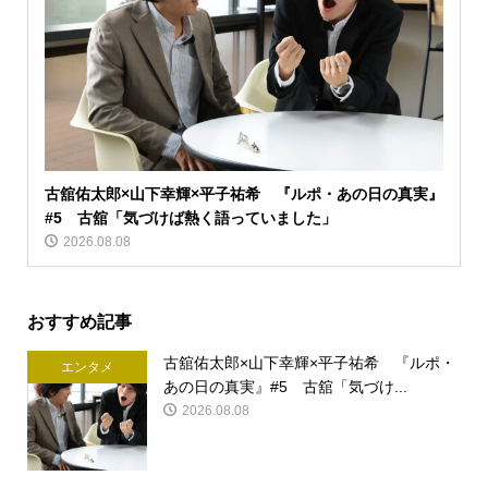
古舘佑太郎×山下幸輝×平子祐希 『ルポ・あの日の真実』
#5 古舘「気づけば熱く語っていました」
2026.08.08
おすすめ記事
古舘佑太郎×山下幸輝×平子祐希 『ルポ・
エンタメ
あの日の真実』#5 古舘「気づけ...
2026.08.08