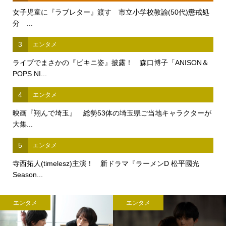
女子児童に『ラブレター』渡す 市立小学校教諭(50代)懲戒処
分 ...
3
エンタメ
ライブでまさかの『ビキニ姿』披露！ 森口博子「ANISON＆
POPS NI...
4
エンタメ
映画『翔んで埼玉』 総勢53体の埼玉県ご当地キャラクターが
大集...
5
エンタメ
寺西拓人(timelesz)主演！ 新ドラマ『ラーメンD 松平國光
Season...
エンタメ
エンタメ