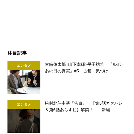
注目記事
古舘佑太郎×山下幸輝×平子祐希 『ルポ・
エンタメ
あの日の真実』#5 古舘「気づけ...
松村北斗主演『告白』 【第5話ネタバレ
エンタメ
＆第6話あらすじ】解禁！ 「新場...