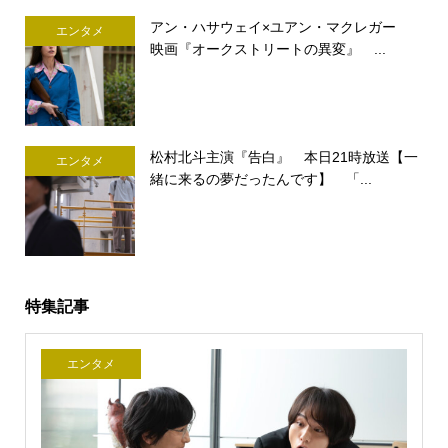
アン・ハサウェイ×ユアン・マクレガー
エンタメ
映画『オークストリートの異変』 ...
松村北斗主演『告白』 本日21時放送【一
エンタメ
緒に来るの夢だったんです】 「...
特集記事
エンタメ