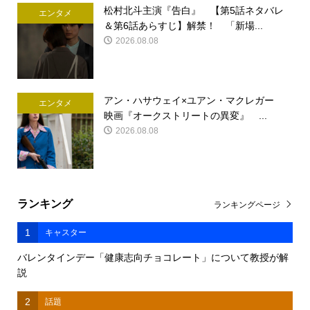
松村北斗主演『告白』 【第5話ネタバレ
エンタメ
＆第6話あらすじ】解禁！ 「新場...
2026.08.08
アン・ハサウェイ×ユアン・マクレガー
エンタメ
映画『オークストリートの異変』 ...
2026.08.08
ランキング
ランキングページ
1
キャスター
バレンタインデー「健康志向チョコレート」について教授が解
説
2
話題