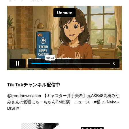
Tik Tokチャンネル配信中
@trendnewscaster
【キャスター井手美希】元AKB48高橋みな
みさんの愛猫にゃーちゃんCM出演 ニュース
#猫
♬ Neko -
DISH//