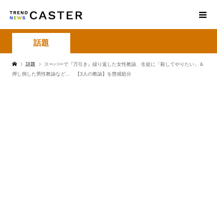
話題
話題
スーパーで『万引き』繰り返した女性教諭、生徒に「殺してやりたい」＆
押し倒した男性教諭など… 【3人の教諭】を懲戒処分