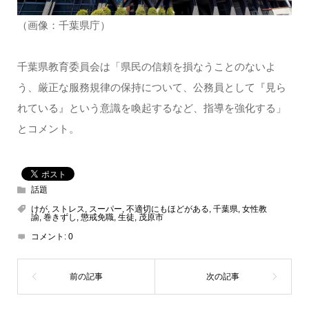
（画像：千葉県庁）
千葉県教育委員会は「県民の信頼を損なうことのないよ
う、厳正な服務規律の保持について、公務員として『見ら
れている』という意識を喚起するなど、指導を強化する」
とコメント。
話題
けが
,
ストレス
,
スーパー
,
不適切にもほどがある
,
千葉県
,
女性教
諭
,
巻きずし
,
懲戒免職
,
生徒
,
茂原市
コメント:
0