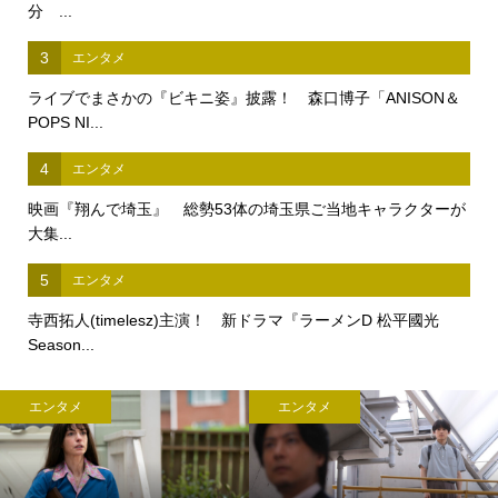
分 ...
3
エンタメ
ライブでまさかの『ビキニ姿』披露！ 森口博子「ANISON＆
POPS NI...
4
エンタメ
映画『翔んで埼玉』 総勢53体の埼玉県ご当地キャラクターが
大集...
5
エンタメ
寺西拓人(timelesz)主演！ 新ドラマ『ラーメンD 松平國光
Season...
エンタメ
エンタメ