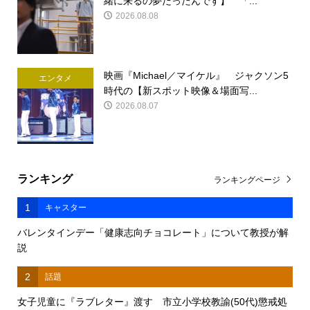
緒に来るの夢だったんです】 「...
2026.08.08
映画『Michael／マイケル』 ジャクソン5
エンタメ
時代の【新スポット映像＆場面写...
2026.08.07
ランキング
ランキングページ
1
キャスター
バレンタインデー「健康志向チョコレート」について教授が解
説
2
話題
女子児童に『ラブレター』渡す 市立小学校教諭(50代)懲戒処