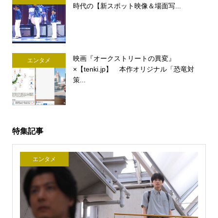
時代の【新スポット映像＆場面写...
映画『オークストリートの異変』
エンタメ
×【tenki.jp】 本作オリジナル「恐竜対
策...
特集記事
エンタメ