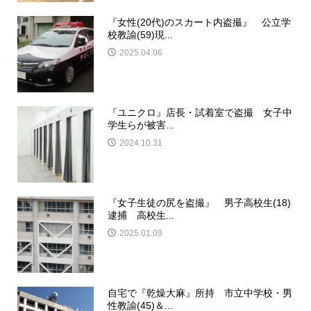
『女性(20代)のスカート内盗撮』 公立学
校教諭(59)現...
2025.04.06
『ユニクロ』店長・試着室で盗撮 女子中
学生らが被害...
2024.10.31
『女子生徒の尻を盗撮』 男子高校生(18)
逮捕 高校生...
2025.01.09
自宅で『乾燥大麻』所持 市立中学校・男
性教諭(45)＆...