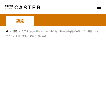
話題
話題
女子生徒と公園やホテルで性行為 男性教師を懲戒免職 『W不倫』のた
めに不正を繰り返した教諭も停職処分