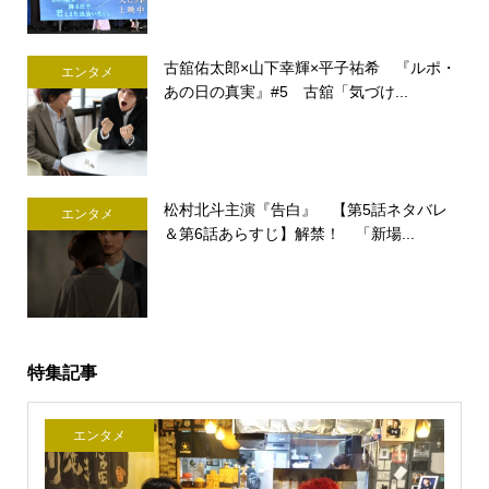
古舘佑太郎×山下幸輝×平子祐希 『ルポ・
エンタメ
あの日の真実』#5 古舘「気づけ...
松村北斗主演『告白』 【第5話ネタバレ
エンタメ
＆第6話あらすじ】解禁！ 「新場...
特集記事
エンタメ