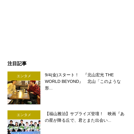
注目記事
9/4(金)スタート！ 『北山宏光 THE
エンタメ
WORLD BEYOND』 北山「このような
形...
【福山雅治】サプライズ登壇！ 映画『あ
エンタメ
の星が降る丘で、君とまた出会い...