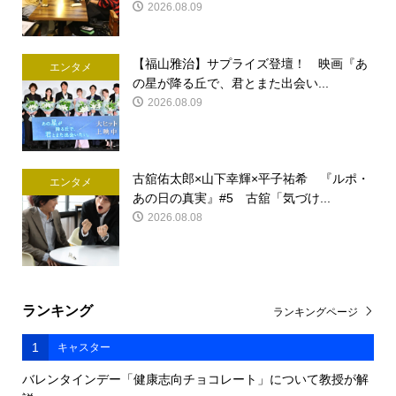
2026.08.09
【福山雅治】サプライズ登壇！ 映画『あ
エンタメ
の星が降る丘で、君とまた出会い...
2026.08.09
古舘佑太郎×山下幸輝×平子祐希 『ルポ・
エンタメ
あの日の真実』#5 古舘「気づけ...
2026.08.08
ランキング
ランキングページ
1
キャスター
バレンタインデー「健康志向チョコレート」について教授が解