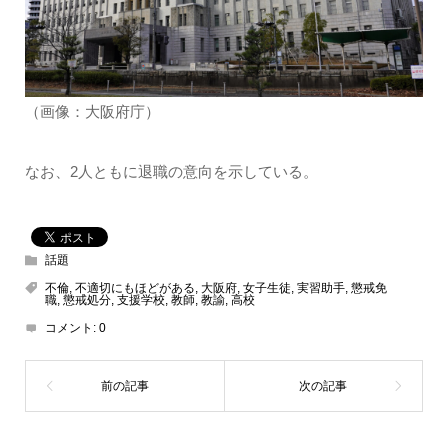
（画像：大阪府庁）
なお、2人ともに退職の意向を示している。
話題
不倫
,
不適切にもほどがある
,
大阪府
,
女子生徒
,
実習助手
,
懲戒免
職
,
懲戒処分
,
支援学校
,
教師
,
教諭
,
高校
コメント:
0