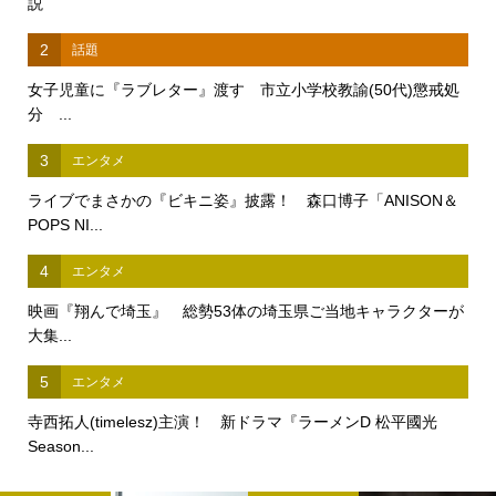
説
2
話題
女子児童に『ラブレター』渡す 市立小学校教諭(50代)懲戒処
分 ...
3
エンタメ
ライブでまさかの『ビキニ姿』披露！ 森口博子「ANISON＆
POPS NI...
4
エンタメ
映画『翔んで埼玉』 総勢53体の埼玉県ご当地キャラクターが
大集...
5
エンタメ
寺西拓人(timelesz)主演！ 新ドラマ『ラーメンD 松平國光
Season...