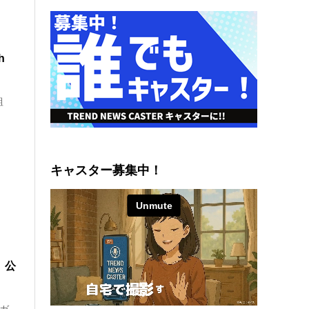
h
組
キャスター募集中！
】公
サガ