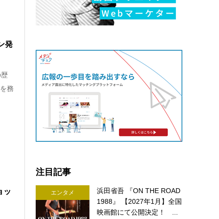
ン発
の歴
ーを務
注目記事
浜田省吾 『ON THE ROAD
ョッ
エンタメ
1988』 【2027年1月】全国
映画館にて公開決定！ ...