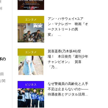
新
制
アン・ハサウェイ×ユア
エンタメ
ン・マクレガー 映画『オ
ークストリートの異
変』 ...
賀喜遥香(乃木坂46)登
エンタメ
場！ 本日発売『週刊少年
杯の
チャンピオン』 賀喜
「乃...
岡田
り関
なぜ警備員の高齢化と人手
ビジネス
不足は止まらないのか――
待遇改善とデジタル活用...