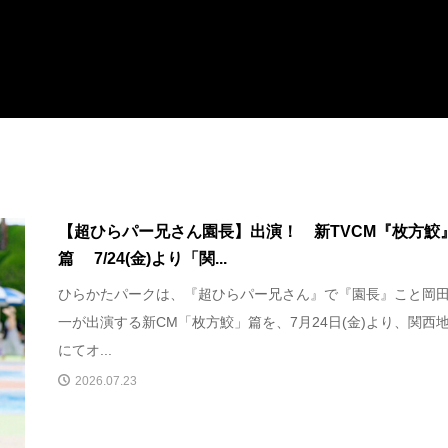
【超ひらパー兄さん園長】出演！ 新TVCM『枚方鮫
篇 7/24(金)より「関...
ひらかたパークは、『超ひらパー兄さん』で『園長』こと岡
一が出演する新CM「枚方鮫」篇を、7月24日(金)より、関西
にてオ...
2026.07.23