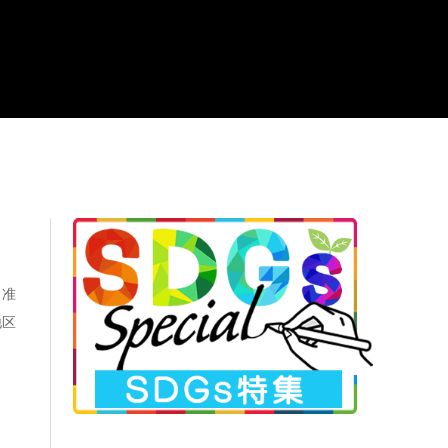
』
田准
地区