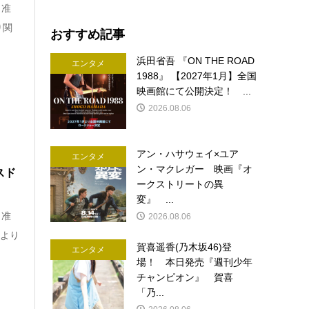
田准
り関
おすすめ記事
浜田省吾 『ON THE ROAD
エンタメ
1988』 【2027年1月】全国
映画館にて公開決定！ ...
2026.08.06
アン・ハサウェイ×ユア
エンタメ
ン・マクレガー 映画『オ
スド
ークストリートの異
変』 ...
田准
2026.08.06
)より
賀喜遥香(乃木坂46)登
エンタメ
場！ 本日発売『週刊少年
チャンピオン』 賀喜
「乃...