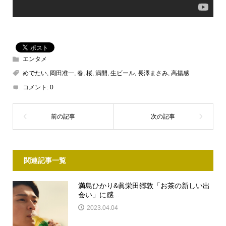
エンタメ
めでたい
,
岡田准一
,
春
,
桜
,
満開
,
生ビール
,
長澤まさみ
,
高揚感
コメント:
0
関連記事一覧
満島ひかり&眞栄田郷敦「お茶の新しい出
会い」に感...
2023.04.04