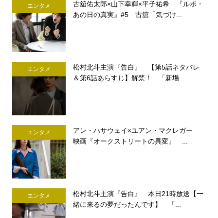
古舘佑太郎×山下幸輝×平子祐希 『ルポ・
エンタメ
あの日の真実』#5 古舘「気づけ...
松村北斗主演『告白』 【第5話ネタバレ
エンタメ
＆第6話あらすじ】解禁！ 「新場...
アン・ハサウェイ×ユアン・マクレガー
エンタメ
映画『オークストリートの異変』 ...
松村北斗主演『告白』 本日21時放送【一
エンタメ
緒に来るの夢だったんです】 「...