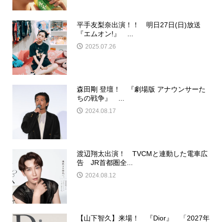
平手友梨奈出演！！ 明日27日(日)放送
『エムオン!』 ...
2025.07.26
森田剛 登壇！ 『劇場版 アナウンサーた
ちの戦争』 ...
2024.08.17
渡辺翔太出演！ TVCMと連動した電車広
告 JR首都圏全...
2024.08.12
【山下智久】来場！ 『Dior』 「2027年