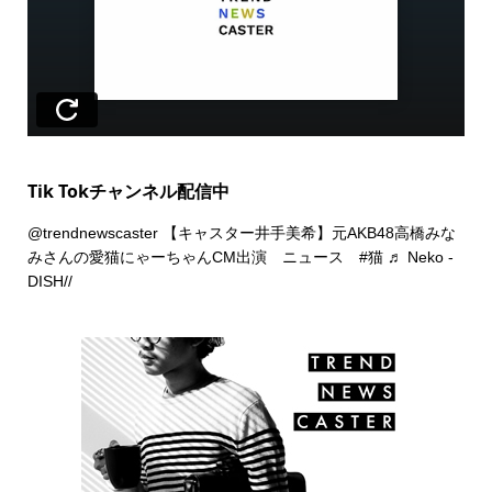
Tik Tokチャンネル配信中
@trendnewscaster
【キャスター井手美希】元AKB48高橋みな
みさんの愛猫にゃーちゃんCM出演 ニュース
#猫
♬ Neko -
DISH//