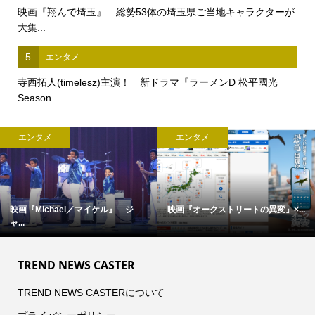
映画『翔んで埼玉』 総勢53体の埼玉県ご当地キャラクターが
大集...
5
エンタメ
寺西拓人(timelesz)主演！ 新ドラマ『ラーメンD 松平國光
Season...
エンタメ
エンタメ
..
完全撮り下ろし「2027年版 羽生結...
【中島裕翔】初写真展 『7oky
c...
TREND NEWS CASTER
TREND NEWS CASTERについて