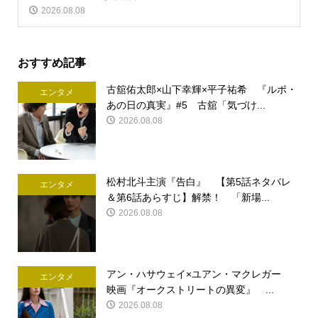
2026.08.08
おすすめ記事
古舘佑太郎×山下幸輝×平子祐希 『ルポ・
エンタメ
あの日の真実』#5 古舘「気づけ...
2026.08.08
松村北斗主演『告白』 【第5話ネタバレ
エンタメ
＆第6話あらすじ】解禁！ 「新場...
2026.08.08
アン・ハサウェイ×ユアン・マクレガー
エンタメ
映画『オークストリートの異変』 ...
2026.08.08