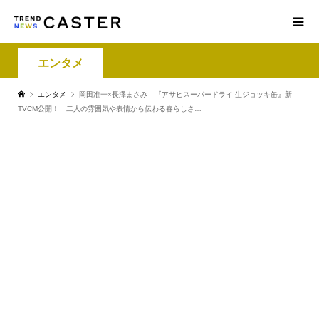
エンタメ
エンタメ
岡田准一×長澤まさみ 『アサヒスーパードライ 生ジョッキ缶』新
TVCM公開！ 二人の雰囲気や表情から伝わる春らしさ…