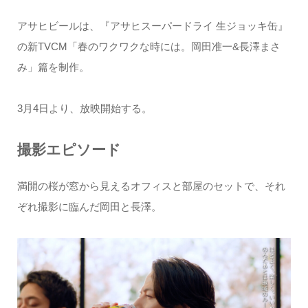
アサヒビールは、『アサヒスーパードライ 生ジョッキ缶』
の新TVCM「春のワクワクな時には。岡田准一&長澤まさ
み」篇を制作。
3月4日より、放映開始する。
撮影エピソード
満開の桜が窓から見えるオフィスと部屋のセットで、それ
ぞれ撮影に臨んだ岡田と長澤。