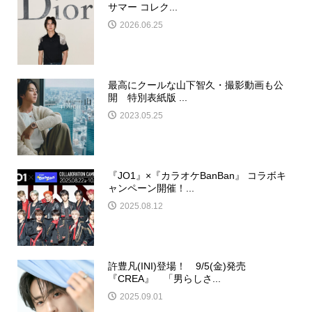
サマー コレク...
2026.06.25
最高にクールな山下智久・撮影動画も公
開 特別表紙版 ...
2023.05.25
『JO1』×『カラオケBanBan』 コラボキ
ャンペーン開催！...
2025.08.12
許豊凡(INI)登場！ 9/5(金)発売
『CREA』 「男らしさ...
2025.09.01