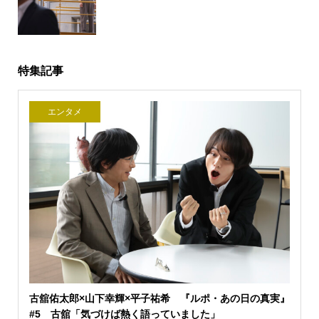
特集記事
エンタメ
古舘佑太郎×山下幸輝×平子祐希 『ルポ・あの日の真実』
#5 古舘「気づけば熱く語っていました」