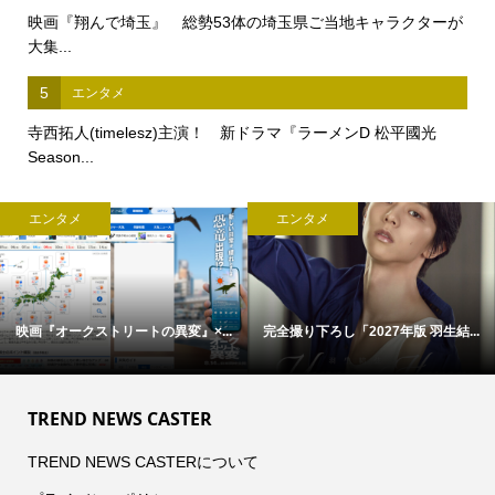
映画『翔んで埼玉』 総勢53体の埼玉県ご当地キャラクターが
大集...
5
エンタメ
寺西拓人(timelesz)主演！ 新ドラマ『ラーメンD 松平國光
Season...
エンタメ
エンタメ
【中島裕翔】初写真展 『7okyo
菊池風磨(timelesz)出演！
c...
【NEC...
TREND NEWS CASTER
TREND NEWS CASTERについて