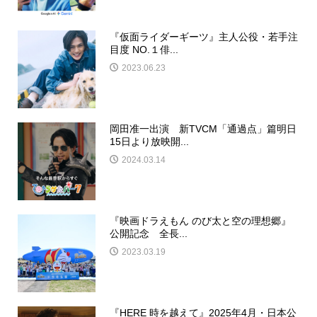
『仮面ライダーギーツ』主人公役・若手注
目度 NO.１俳...
2023.06.23
岡田准一出演 新TVCM「通過点」篇明日
15日より放映開...
2024.03.14
『映画ドラえもん のび太と空の理想郷』
公開記念 全長...
2023.03.19
『HERE 時を越えて』2025年4月・日本公