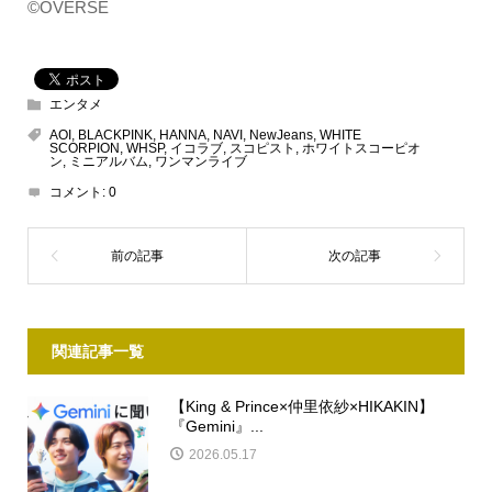
©OVERSE
エンタメ
AOI
,
BLACKPINK
,
HANNA
,
NAVI
,
NewJeans
,
WHITE
SCORPION
,
WHSP
,
イコラブ
,
スコピスト
,
ホワイトスコーピオ
ン
,
ミニアルバム
,
ワンマンライブ
コメント:
0
関連記事一覧
【King & Prince×仲里依紗×HIKAKIN】
『Gemini』...
2026.05.17