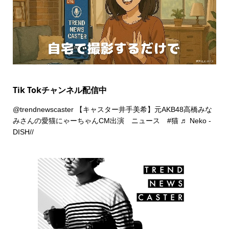
Tik Tokチャンネル配信中
@trendnewscaster
【キャスター井手美希】元AKB48高橋みな
みさんの愛猫にゃーちゃんCM出演 ニュース
#猫
♬ Neko -
DISH//