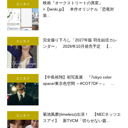
映画『オークストリートの異変』
エンタメ
×【tenki.jp】 本作オリジナル「恐竜対
策...
完全撮り下ろし「2027年版 羽生結弦カレ
エンタメ
ンダー」 2026年10月発売予定 【...
【中島裕翔】初写真展 『7okyo color
エンタメ
space/東京色空間 ～#COT7DF～』 ...
菊池風磨(timelesz)出演！ 【NECネッツエ
エンタメ
スアイ】 新TVCM「切らせない篇...