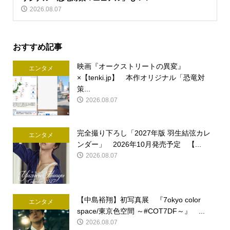
2026.08.07
おすすめ記事
映画『オークストリートの異変』
エンタメ
×【tenki.jp】 本作オリジナル「恐竜対
策...
2026.08.07
完全撮り下ろし「2027年版 羽生結弦カレ
エンタメ
ンダー」 2026年10月発売予定 【...
2026.08.07
【中島裕翔】初写真展 『7okyo color
エンタメ
space/東京色空間 ～#COT7DF～』 ...
2026.08.07