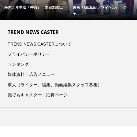
el／マイケル』 ジ
映画『オークストリートの異変』×...
完全撮り下ろし「2
TREND NEWS CASTER
TREND NEWS CASTERについて
プライバシーポリシー
ランキング
媒体資料・広告メニュー
求人（ライター、編集、動画編集スタッフ募集）
誰でもキャスター！応募ページ