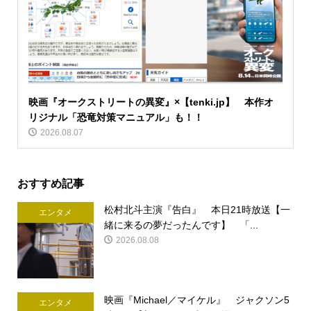
映画『オークストリートの異変』×【tenki.jp】 本作オ
リジナル「恐竜対策マニュアル」も！！
2026.08.07
おすすめ記事
松村北斗主演『告白』 本日21時放送【一
エンタメ
緒に来るの夢だったんです】 「...
2026.08.08
映画『Michael／マイケル』 ジャクソン5
エンタメ