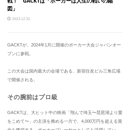
戦！ GACKTは「ポーカーは人生の戦いの縮
図」
2023.12.31
GACKTが、2024年1月に開催のポーカー大会ジャパンオー
プンに参戦。
この大会は国内最大の会場である、新宿住友ビル三角広場
で開催される。
その腕前はプロ級
GACKTは、大ヒット中の映画「翔んで埼玉〜琵琶湖より愛
をこめて〜」の主演を務める一方で、4,000万円を超える賞
金を獲得する、ポーカープレーヤーとしても活躍してい