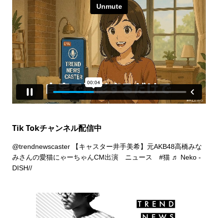
Tik Tokチャンネル配信中
@trendnewscaster
【キャスター井手美希】元AKB48高橋みな
みさんの愛猫にゃーちゃんCM出演 ニュース
#猫
♬ Neko -
DISH//