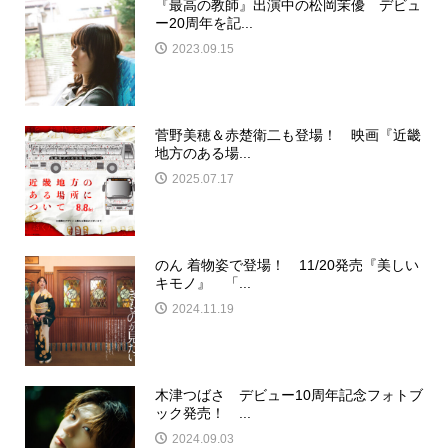
『最高の教師』出演中の松岡茉優 デビュ
ー20周年を記...
2023.09.15
菅野美穂＆赤楚衛二も登場！ 映画『近畿
地方のある場...
2025.07.17
のん 着物姿で登場！ 11/20発売『美しい
キモノ』 「...
2024.11.19
木津つばさ デビュー10周年記念フォトブ
ック発売！ ...
2024.09.03