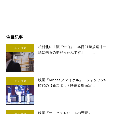
注目記事
松村北斗主演『告白』 本日21時放送【一
エンタメ
緒に来るの夢だったんです】 「...
映画『Michael／マイケル』 ジャクソン5
エンタメ
時代の【新スポット映像＆場面写...
映画『オークストリートの異変』
エンタメ