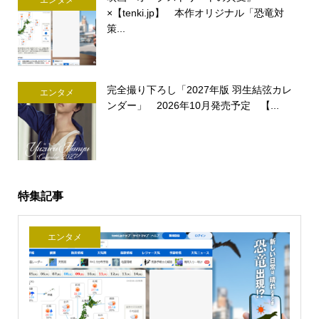
×【tenki.jp】 本作オリジナル「恐竜対
策...
完全撮り下ろし「2027年版 羽生結弦カレ
エンタメ
ンダー」 2026年10月発売予定 【...
特集記事
エンタメ