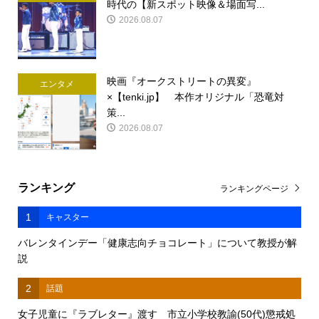
時代の【新スポット映像＆場面写...
2026.08.07
映画『オークストリートの異変』
エンタメ
×【tenki.jp】 本作オリジナル「恐竜対
策...
2026.08.07
ランキング
ランキングページ
1
キャスター
バレンタインデー「健康志向チョコレート」について教授が解
説
2
話題
女子児童に『ラブレター』渡す 市立小学校教諭(50代)懲戒処