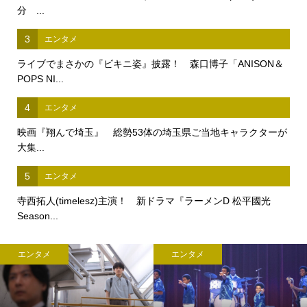
分 ...
3
エンタメ
ライブでまさかの『ビキニ姿』披露！ 森口博子「ANISON＆
POPS NI...
4
エンタメ
映画『翔んで埼玉』 総勢53体の埼玉県ご当地キャラクターが
大集...
5
エンタメ
寺西拓人(timelesz)主演！ 新ドラマ『ラーメンD 松平國光
Season...
エンタメ
エンタメ