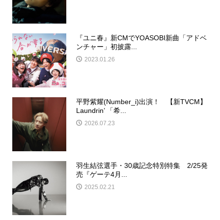
『ユニ春』新CMでYOASOBI新曲「アドベ
ンチャー」初披露...
2023.01.26
平野紫耀(Number_i)出演！ 【新TVCM】
Laundrin’ 「希...
2026.07.23
羽生結弦選手・30歳記念特別特集 2/25発
売『ゲーテ4月...
2025.02.21