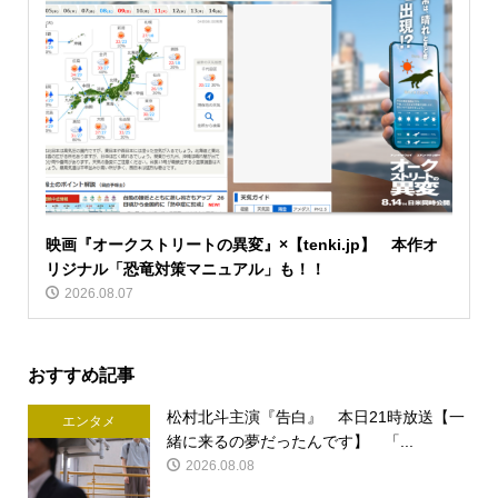
映画『オークストリートの異変』×【tenki.jp】 本作オ
リジナル「恐竜対策マニュアル」も！！
2026.08.07
おすすめ記事
松村北斗主演『告白』 本日21時放送【一
エンタメ
緒に来るの夢だったんです】 「...
2026.08.08