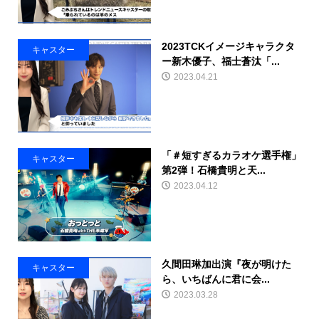
2023TCKイメージキャラクタ
キャスター
ー新木優子、福士蒼汰「...
2023.04.21
「＃短すぎるカラオケ選手権」
キャスター
第2弾！石橋貴明と天...
2023.04.12
久間田琳加出演『夜が明けた
キャスター
ら、いちばんに君に会...
2023.03.28