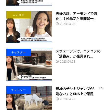
夫婦の絆、アーモンドで強
エンタメ
化！？松島花と滝藤賢一...
2023.04.26
スウェーデンで、コテコテの
キャスター
「湯呑み」が発見され...
2023.04.23
農場の子ヤギジャンプが、「半
キャスター
端ない」とSNS上で話題
2023.04.21