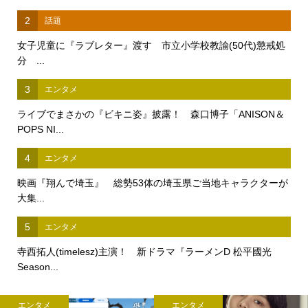
2
話題
女子児童に『ラブレター』渡す 市立小学校教諭(50代)懲戒処
分 ...
3
エンタメ
ライブでまさかの『ビキニ姿』披露！ 森口博子「ANISON＆
POPS NI...
4
エンタメ
映画『翔んで埼玉』 総勢53体の埼玉県ご当地キャラクターが
大集...
5
エンタメ
寺西拓人(timelesz)主演！ 新ドラマ『ラーメンD 松平國光
Season...
エンタメ
エンタメ