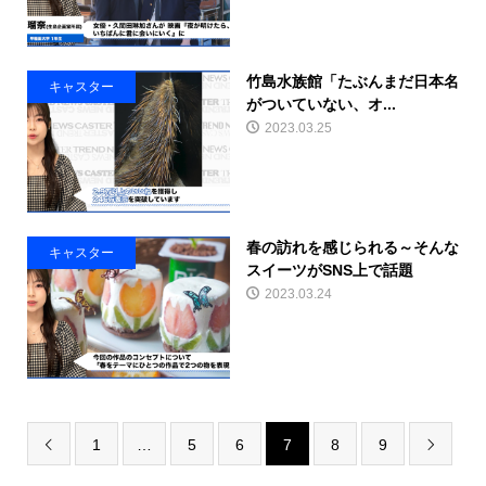
竹島水族館「たぶんまだ日本名
キャスター
がついていない、オ...
2023.03.25
春の訪れを感じられる～そんな
キャスター
スイーツがSNS上で話題
2023.03.24
1
…
5
6
7
8
9

