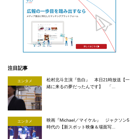
注目記事
松村北斗主演『告白』 本日21時放送【一
エンタメ
緒に来るの夢だったんです】 「...
映画『Michael／マイケル』 ジャクソン5
エンタメ
時代の【新スポット映像＆場面写...