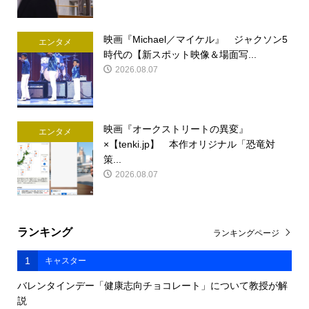
映画『Michael／マイケル』 ジャクソン5
エンタメ
時代の【新スポット映像＆場面写...
2026.08.07
映画『オークストリートの異変』
エンタメ
×【tenki.jp】 本作オリジナル「恐竜対
策...
2026.08.07
ランキング
ランキングページ
1
キャスター
バレンタインデー「健康志向チョコレート」について教授が解
説