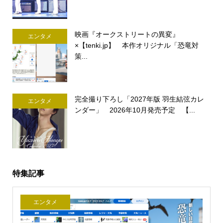
映画『オークストリートの異変』
エンタメ
×【tenki.jp】 本作オリジナル「恐竜対
策...
完全撮り下ろし「2027年版 羽生結弦カレ
エンタメ
ンダー」 2026年10月発売予定 【...
特集記事
エンタメ