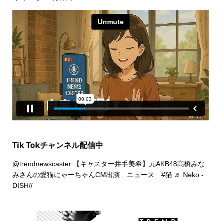
Tik Tokチャンネル配信中
@trendnewscaster
【キャスター井手美希】元AKB48高橋みな
みさんの愛猫にゃーちゃんCM出演 ニュース
#猫
♬ Neko -
DISH//