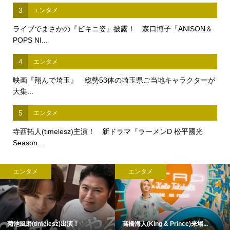
3
エンタメ
ライブでまさかの『ビキニ姿』披露！ 森口博子「ANISON＆
POPS NI...
4
エンタメ
映画『翔んで埼玉』 総勢53体の埼玉県ご当地キャラクターが
大集...
5
エンタメ
寺西拓人(timelesz)主演！ 新ドラマ『ラーメンD 松平國光
Season...
エンタメ
エンタメ
菊池風磨(timelesz)出演！
髙橋海人(King & Prince)来場...