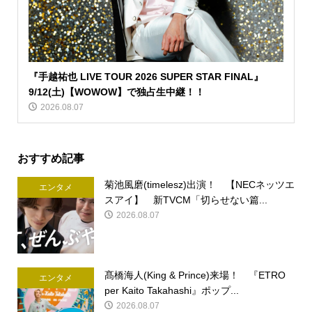
『手越祐也 LIVE TOUR 2026 SUPER STAR FINAL』
9/12(土)【WOWOW】で独占生中継！！
2026.08.07
おすすめ記事
菊池風磨(timelesz)出演！ 【NECネッツエ
エンタメ
スアイ】 新TVCM「切らせない篇...
2026.08.07
髙橋海人(King & Prince)来場！ 『ETRO
エンタメ
per Kaito Takahashi』ポップ...
2026.08.07