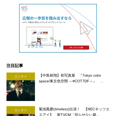
注目記事
【中島裕翔】初写真展 『7okyo color
エンタメ
space/東京色空間 ～#COT7DF～』 ...
菊池風磨(timelesz)出演！ 【NECネッツエ
エンタメ
スアイ】 新TVCM「切らせない篇...