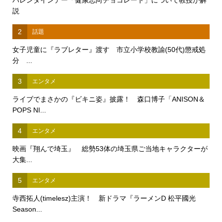
バレンタインデー「健康志向チョコレート」について教授が解
説
2
話題
女子児童に『ラブレター』渡す 市立小学校教諭(50代)懲戒処
分 ...
3
エンタメ
ライブでまさかの『ビキニ姿』披露！ 森口博子「ANISON＆
POPS NI...
4
エンタメ
映画『翔んで埼玉』 総勢53体の埼玉県ご当地キャラクターが
大集...
5
エンタメ
寺西拓人(timelesz)主演！ 新ドラマ『ラーメンD 松平國光
Season...