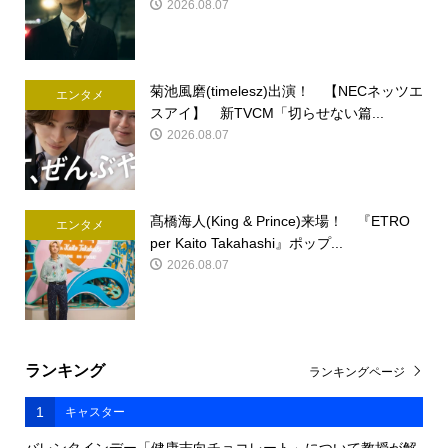
2026.08.07
菊池風磨(timelesz)出演！ 【NECネッツエ
エンタメ
スアイ】 新TVCM「切らせない篇...
2026.08.07
髙橋海人(King & Prince)来場！ 『ETRO
エンタメ
per Kaito Takahashi』ポップ...
2026.08.07
ランキング
ランキングページ
1
キャスター