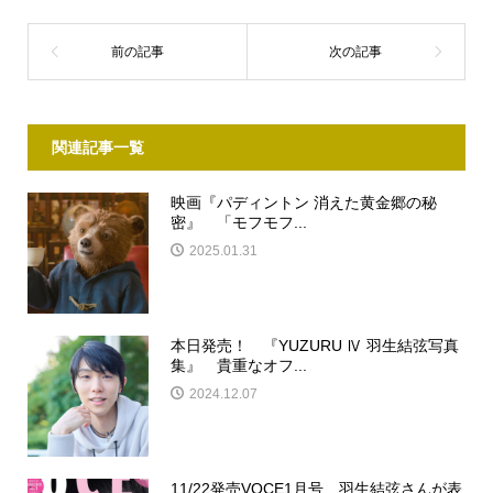
関連記事一覧
映画『パディントン 消えた黄金郷の秘
密』 「モフモフ...
2025.01.31
本日発売！ 『YUZURU Ⅳ 羽生結弦写真
集』 貴重なオフ...
2024.12.07
11/22発売VOCE1月号 羽生結弦さんが表