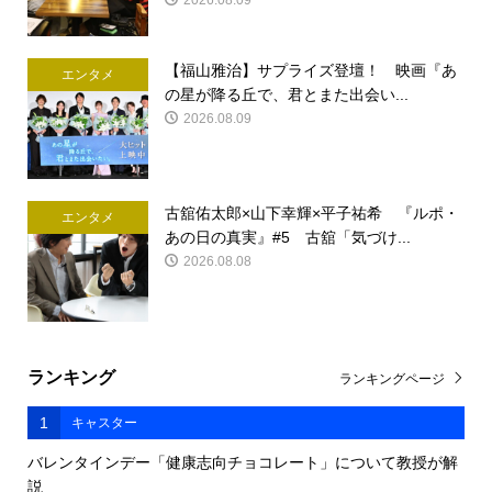
2026.08.09
【福山雅治】サプライズ登壇！ 映画『あ
エンタメ
の星が降る丘で、君とまた出会い...
2026.08.09
古舘佑太郎×山下幸輝×平子祐希 『ルポ・
エンタメ
あの日の真実』#5 古舘「気づけ...
2026.08.08
ランキング
ランキングページ
1
キャスター
バレンタインデー「健康志向チョコレート」について教授が解
説