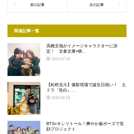
関連記事一覧
高橋文哉がイメージキャラクターに決
定！ 文春文庫×映...
2024.07.16
【松村北斗】撮影現場で誕生日祝い！ 土
ドラ『告白』...
2026.06.19
BTS×キシリトール！爽やか歯ポーズで笑
顔プロジェクト