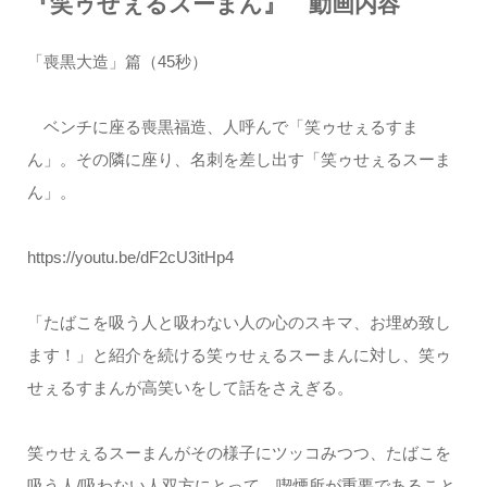
『笑ゥせぇるスーまん』 動画内容
「喪黒大造」篇（45秒）
ベンチに座る喪黒福造、人呼んで「笑ゥせぇるすま
ん」。その隣に座り、名刺を差し出す「笑ゥせぇるスーま
ん」。
https://youtu.be/dF2cU3itHp4
「たばこを吸う人と吸わない人の心のスキマ、お埋め致し
ます！」と紹介を続ける笑ゥせぇるスーまんに対し、笑ゥ
せぇるすまんが高笑いをして話をさえぎる。
笑ゥせぇるスーまんがその様子にツッコみつつ、たばこを
吸う人/吸わない人双方にとって、喫煙所が重要であること