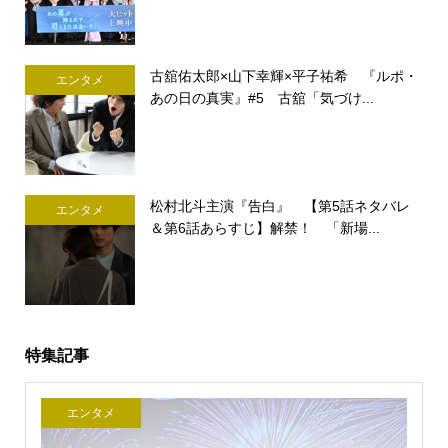
古舘佑太郎×山下幸輝×平子祐希 『ルポ・
エンタメ
あの日の真実』#5 古舘「気づけ...
松村北斗主演『告白』 【第5話ネタバレ
エンタメ
＆第6話あらすじ】解禁！ 「新場...
特集記事
エンタメ