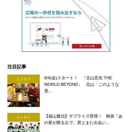
注目記事
9/4(金)スタート！ 『北山宏光 THE
エンタメ
WORLD BEYOND』 北山「このような
形...
【福山雅治】サプライズ登壇！ 映画『あ
エンタメ
の星が降る丘で、君とまた出会い...