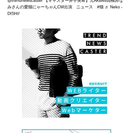
@trendnewscaster
【キャスター井手美希】元AKB48高橋みな
みさんの愛猫にゃーちゃんCM出演 ニュース
#猫
♬ Neko -
DISH//