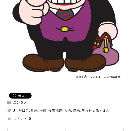
エンタメ
JT
,
たばこ
,
動画
,
千鳥
,
喪黒福造
,
大悟
,
漫画
,
笑ゥせぇるすまん
コメント:
0