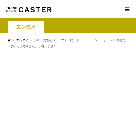
エンタメ
エンタメ
千鳥・大悟がバッドマナーに「ドーーーーーン！！」 WEB動画で
『笑ゥせぇるすまん』と初コラボ！