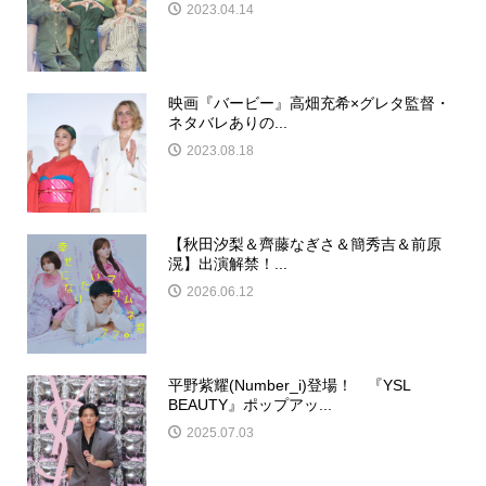
2023.04.14
映画『バービー』高畑充希×グレタ監督・
ネタバレありの...
2023.08.18
【秋田汐梨＆齊藤なぎさ＆簡秀吉＆前原
滉】出演解禁！...
2026.06.12
平野紫耀(Number_i)登場！ 『YSL
BEAUTY』ポップアッ...
2025.07.03