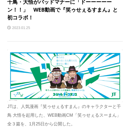
千鳥・大悟がバッドマナーに「ドーーーーー
ン！！」 WEB動画で『笑ゥせぇるすまん』と
初コラボ！
2023.01.25
JTは、人気漫画『笑ゥせぇるすまん』のキャラクターと千
鳥 大悟を起用した、WEB動画CM「笑ゥせぇるスーまん」
全３篇を、1月25日から公開した。