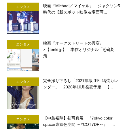
映画『Michael／マイケル』 ジャクソン5
エンタメ
時代の【新スポット映像＆場面写...
映画『オークストリートの異変』
エンタメ
×【tenki.jp】 本作オリジナル「恐竜対
策...
完全撮り下ろし「2027年版 羽生結弦カレ
エンタメ
ンダー」 2026年10月発売予定 【...
【中島裕翔】初写真展 『7okyo color
エンタメ
space/東京色空間 ～#COT7DF～』 ...