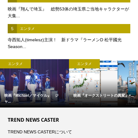
映画『翔んで埼玉』 総勢53体の埼玉県ご当地キャラクターが
大集...
5
エンタメ
寺西拓人(timelesz)主演！ 新ドラマ『ラーメンD 松平國光
Season...
エンタメ
エンタメ
完全撮り下ろし「2027年版 羽生結...
【中島裕翔】初写真展 『7okyo
c...
TREND NEWS CASTER
TREND NEWS CASTERについて