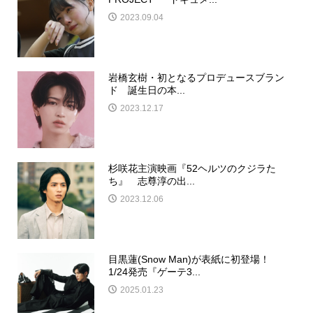
2023.09.04
岩橋玄樹・初となるプロデュースブラン
ド 誕生日の本...
2023.12.17
杉咲花主演映画『52ヘルツのクジラた
ち』 志尊淳の出...
2023.12.06
目黒蓮(Snow Man)が表紙に初登場！
1/24発売『ゲーテ3...
2025.01.23