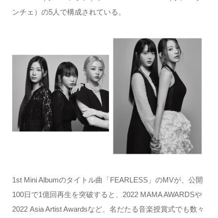
ンチェ）の5人で構成されている。
1st Mini Albumのタイトル曲「FEARLESS」のMVが、公開
100日で1億回再生を突破すると、2022 MAMA AWARDSや
2022 Asia Artist Awardsなど、名だたる音楽授賞式でも数々