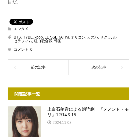
目だ。
エンタメ
BTS
,
HYBE
,
kpop
,
LE SSERAFIM
,
オリコン
,
カズハ
,
サクラ
,
ル
セラフィム
,
紅白歌合戦
,
韓国
コメント:
0
関連記事一覧
上白石萌音による朗読劇 『メメント・モ
リ』12/14＆15...
2024.11.08