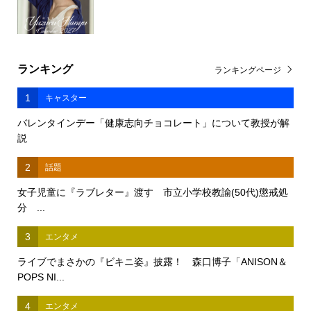
ランキング
ランキングページ
1
キャスター
バレンタインデー「健康志向チョコレート」について教授が解
説
2
話題
女子児童に『ラブレター』渡す 市立小学校教諭(50代)懲戒処
分 ...
3
エンタメ
ライブでまさかの『ビキニ姿』披露！ 森口博子「ANISON＆
POPS NI...
4
エンタメ