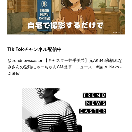
Tik Tokチャンネル配信中
@trendnewscaster
【キャスター井手美希】元AKB48高橋みな
みさんの愛猫にゃーちゃんCM出演 ニュース
#猫
♬ Neko -
DISH//