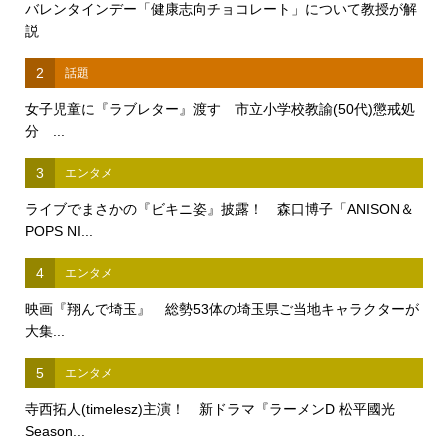
バレンタインデー「健康志向チョコレート」について教授が解
説
2
話題
女子児童に『ラブレター』渡す 市立小学校教諭(50代)懲戒処
分 ...
3
エンタメ
ライブでまさかの『ビキニ姿』披露！ 森口博子「ANISON＆
POPS NI...
4
エンタメ
映画『翔んで埼玉』 総勢53体の埼玉県ご当地キャラクターが
大集...
5
エンタメ
寺西拓人(timelesz)主演！ 新ドラマ『ラーメンD 松平國光
Season...