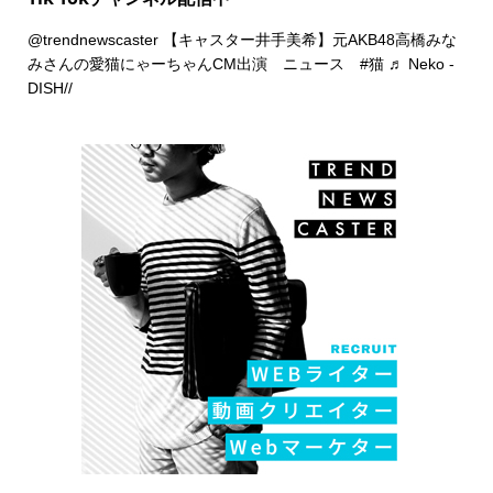
@trendnewscaster
【キャスター井手美希】元AKB48高橋みな
みさんの愛猫にゃーちゃんCM出演 ニュース
#猫
♬ Neko -
DISH//