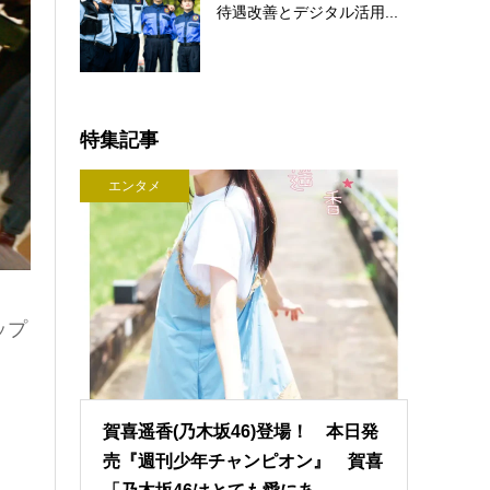
待遇改善とデジタル活用...
特集記事
エンタメ
ップ
賀喜遥香(乃木坂46)登場！ 本日発
売『週刊少年チャンピオン』 賀喜