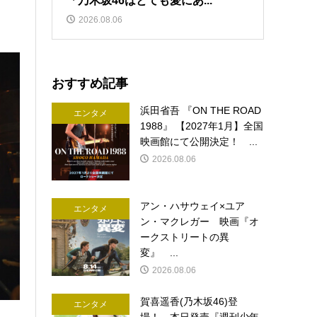
「乃木坂46はとても愛にあ...
2026.08.06
おすすめ記事
浜田省吾 『ON THE ROAD
エンタメ
1988』 【2027年1月】全国
映画館にて公開決定！ ...
2026.08.06
アン・ハサウェイ×ユア
エンタメ
ン・マクレガー 映画『オ
ークストリートの異
変』 ...
2026.08.06
賀喜遥香(乃木坂46)登
エンタメ