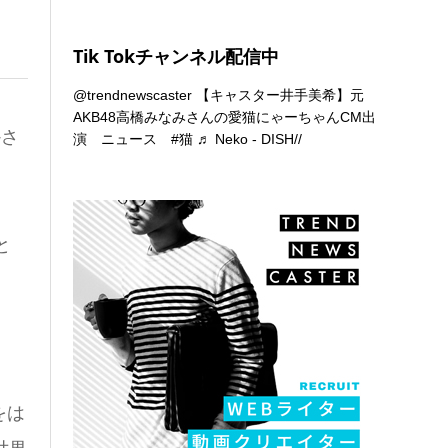
Tik Tokチャンネル配信中
@trendnewscaster
【キャスター井手美希】元
AKB48高橋みなみさんの愛猫にゃーちゃんCM出
かさ
演 ニュース
#猫
♬ Neko - DISH//
と
をは