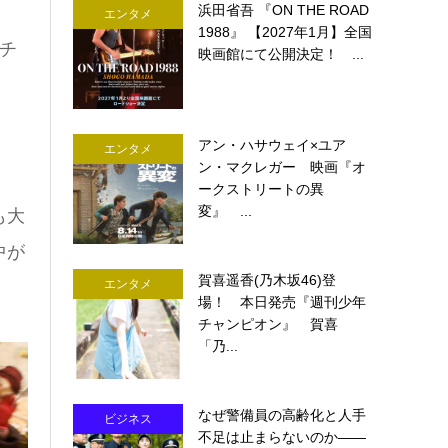
浜田省吾 『ON THE ROAD
エンタメ
1988』 【2027年1月】全国
チ
映画館にて公開決定！ ...
アン・ハサウェイ×ユア
エンタメ
ン・マクレガー 映画『オ
ークストリートの異
変』 ...
も大
中が
賀喜遥香(乃木坂46)登
エンタメ
場！ 本日発売『週刊少年
チャンピオン』 賀喜
「乃...
なぜ警備員の高齢化と人手
ビジネス
不足は止まらないのか――