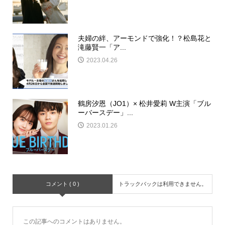
夫婦の絆、アーモンドで強化！？松島花と
滝藤賢一「ア...
2023.04.26
鶴房汐恩（JO1）× 松井愛莉 W主演「ブル
ーバースデー」...
2023.01.26
コメント ( 0 )
トラックバックは利用できません。
この記事へのコメントはありません。