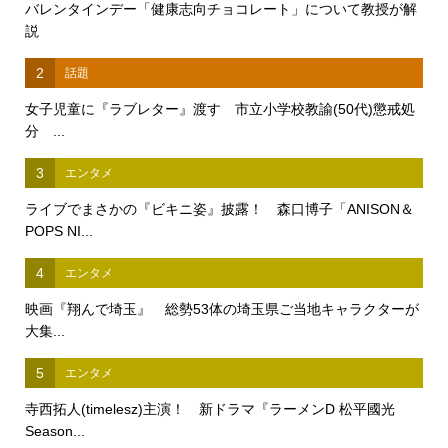
バレンタインデー「健康志向チョコレート」について教授が解
説
2
話題
女子児童に『ラブレター』渡す 市立小学校教諭(50代)懲戒処
分 ...
3
エンタメ
ライブでまさかの『ビキニ姿』披露！ 森口博子「ANISON＆
POPS NI...
4
エンタメ
映画『翔んで埼玉』 総勢53体の埼玉県ご当地キャラクターが
大集...
5
エンタメ
寺西拓人(timelesz)主演！ 新ドラマ『ラーメンD 松平國光
Season...