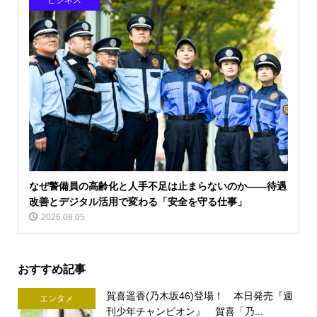
ビジネス
なぜ警備員の高齢化と人手不足は止まらないのか――待遇
改善とデジタル活用で変わる「安全を守る仕事」
2026.08.05
おすすめ記事
賀喜遥香(乃木坂46)登場！ 本日発売『週
エンタメ
刊少年チャンピオン』 賀喜「乃...