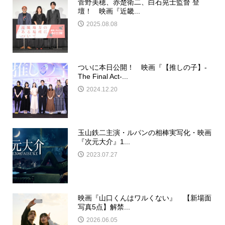
菅野美穂、赤楚衛二、白石晃士監督 登
壇！ 映画『近畿...
2025.08.08
ついに本日公開！ 映画『【推しの子】-
The Final Act-...
2024.12.20
玉山鉄二主演・ルパンの相棒実写化・映画
『次元大介』1...
2023.07.27
映画『山口くんはワルくない』 【新場面
写真5点】解禁...
2026.06.05