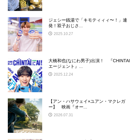
ジェシー銭湯で「キモティィィ〜！」連
発！双子おじさ...
2025.10.27
大橋和也(なにわ男子)出演！ 『CHINTAI
エージェント』...
2025.12.24
【アン・ハサウェイ×ユアン・マクレガ
ー】 映画『オー...
2026.07.31