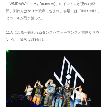
「WMDA(Where My Drums At)」のイントロが流れた瞬
間、割れんばかりの歓声に包まれ、会場には「INI！INI！」
とコールが響き渡った。
11人による一糸乱れぬダンスパフォーマンスと重厚なサウ
ンドに、観客は釘付けに。