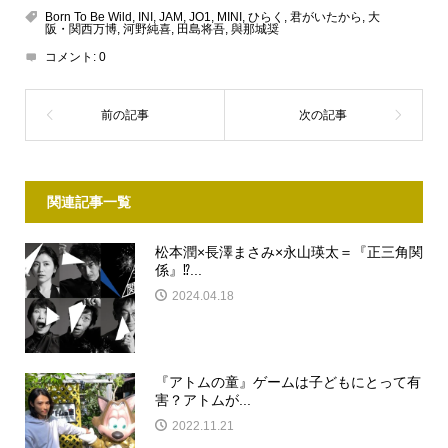
Born To Be Wild
,
INI
,
JAM
,
JO1
,
MINI
,
ひらく
,
君がいたから
,
大
阪・関西万博
,
河野純喜
,
田島将吾
,
與那城奨
コメント:
0
関連記事一覧
松本潤×長澤まさみ×永山瑛太＝『正三角関
係』⁉︎...
2024.04.18
『アトムの童』ゲームは子どもにとって有
害？アトムが...
2022.11.21