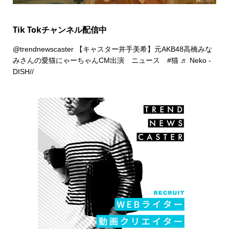
Tik Tokチャンネル配信中
@trendnewscaster
【キャスター井手美希】元AKB48高橋みな
みさんの愛猫にゃーちゃんCM出演 ニュース
#猫
♬ Neko -
DISH//