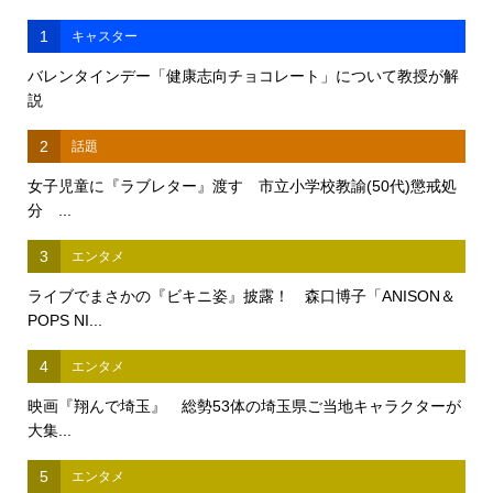
1
キャスター
バレンタインデー「健康志向チョコレート」について教授が解
説
2
話題
女子児童に『ラブレター』渡す 市立小学校教諭(50代)懲戒処
分 ...
3
エンタメ
ライブでまさかの『ビキニ姿』披露！ 森口博子「ANISON＆
POPS NI...
4
エンタメ
映画『翔んで埼玉』 総勢53体の埼玉県ご当地キャラクターが
大集...
5
エンタメ