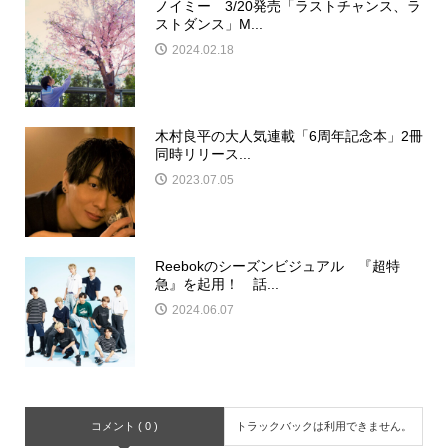
ノイミー 3/20発売「ラストチャンス、ラ
ストダンス」M...
2024.02.18
木村良平の大人気連載「6周年記念本」2冊
同時リリース...
2023.07.05
Reebokのシーズンビジュアル 『超特
急』を起用！ 話...
2024.06.07
コメント ( 0 )
トラックバックは利用できません。