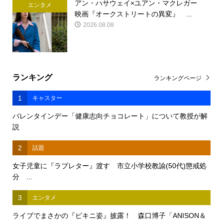
アン・ハサウェイ×ユアン・マクレガー
エンタメ
映画『オークストリートの異変』 ...
2026.08.08
ランキング
ランキングページ
1
キャスター
バレンタインデー「健康志向チョコレート」について教授が解
説
2
話題
女子児童に『ラブレター』渡す 市立小学校教諭(50代)懲戒処
分 ...
3
エンタメ
ライブでまさかの『ビキニ姿』披露！ 森口博子「ANISON＆