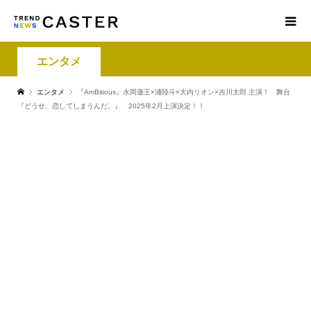
エンタメ
エンタメ
『AmBitious』永岡蓮王×浦陸斗×大内リオン×吉川太郎 主演！ 舞台
『どうせ、恋してしまうんだ。』 2025年2月上演決定！！