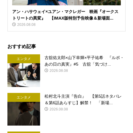
アン・ハサウェイ×ユアン・マクレガー 映画『オークス
トリートの異変』 【IMAX版特別予告映像＆新場面...
2026.08.08
おすすめ記事
古舘佑太郎×山下幸輝×平子祐希 『ルポ・
エンタメ
あの日の真実』#5 古舘「気づけ...
2026.08.08
松村北斗主演『告白』 【第5話ネタバレ
エンタメ
＆第6話あらすじ】解禁！ 「新場...
2026.08.08