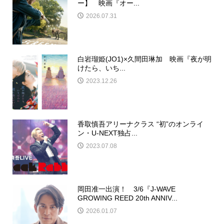
ー】 映画『オー...
2026.07.31
白岩瑠姫(JO1)×久間田琳加 映画『夜が明
けたら、いち...
2023.12.26
香取慎吾アリーナクラス “初”のオンライ
ン・U-NEXT独占...
2023.07.08
岡田准一出演！ 3/6『J-WAVE
GROWING REED 20th ANNIV...
2026.01.07