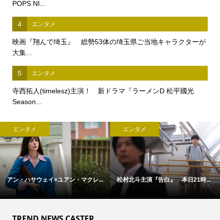
POPS NI...
4
エンタメ
映画『翔んで埼玉』 総勢53体の埼玉県ご当地キャラクターが
大集...
5
エンタメ
寺西拓人(timelesz)主演！ 新ドラマ『ラーメンD 松平國光
Season...
エンタメ
エンタメ
アン・ハサウェイ×ユアン・マクレ...
松村北斗主演『告白』 本日21時...
TREND NEWS CASTER