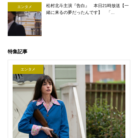
松村北斗主演『告白』 本日21時放送【一
エンタメ
緒に来るの夢だったんです】 「...
特集記事
エンタメ