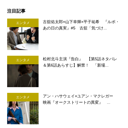
注目記事
古舘佑太郎×山下幸輝×平子祐希 『ルポ・
エンタメ
あの日の真実』#5 古舘「気づけ...
松村北斗主演『告白』 【第5話ネタバレ
エンタメ
＆第6話あらすじ】解禁！ 「新場...
アン・ハサウェイ×ユアン・マクレガー
エンタメ
映画『オークストリートの異変』 ...