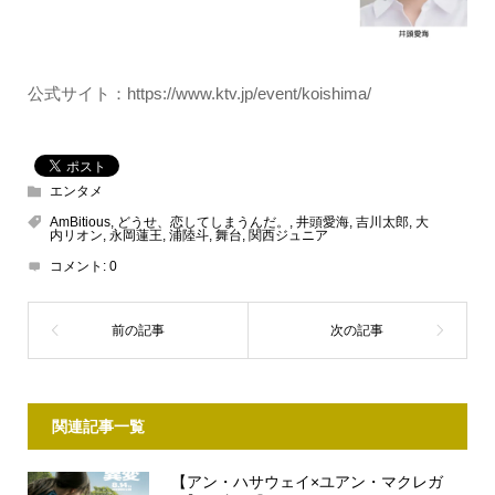
公式サイト：https://www.ktv.jp/event/koishima/
エンタメ
AmBitious
,
どうせ、恋してしまうんだ。
,
井頭愛海
,
吉川太郎
,
大
内リオン
,
永岡蓮王
,
浦陸斗
,
舞台
,
関西ジュニア
コメント:
0
関連記事一覧
【アン・ハサウェイ×ユアン・マクレガ