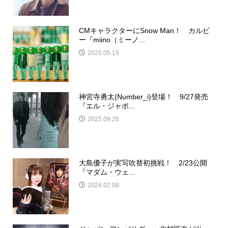
CMキャラクターにSnow Man！ カルビ
ー『miino（ミーノ...
2025.05.15
神宮寺勇太(Number_i)登場！ 9/27発売
『エル・ジャポ...
2025.09.26
大島優子が実写吹替初挑戦！ 2/23公開
『マダム・ウェ...
2024.02.08