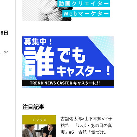
月8日
t」お
注目記事
古舘佑太郎×山下幸輝×平子
エンタメ
祐希 『ルポ・あの日の真
実』#5 古舘「気づけ...