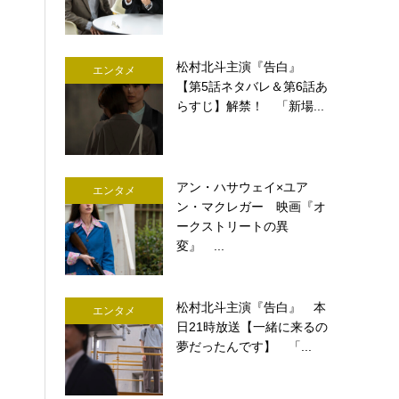
松村北斗主演『告白』
エンタメ
【第5話ネタバレ＆第6話あ
らすじ】解禁！ 「新場...
アン・ハサウェイ×ユア
エンタメ
ン・マクレガー 映画『オ
ークストリートの異
変』 ...
松村北斗主演『告白』 本
エンタメ
日21時放送【一緒に来るの
夢だったんです】 「...