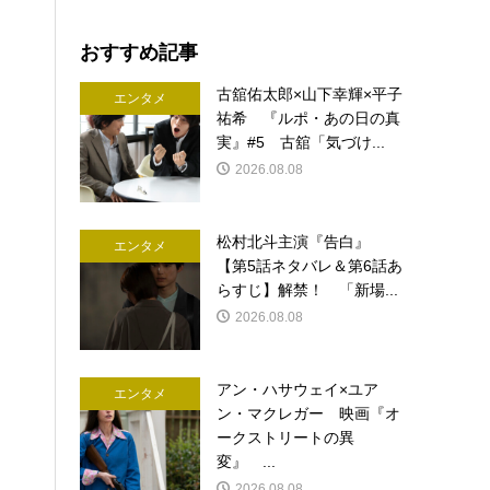
おすすめ記事
古舘佑太郎×山下幸輝×平子
エンタメ
祐希 『ルポ・あの日の真
実』#5 古舘「気づけ...
2026.08.08
松村北斗主演『告白』
エンタメ
【第5話ネタバレ＆第6話あ
らすじ】解禁！ 「新場...
2026.08.08
アン・ハサウェイ×ユア
エンタメ
ン・マクレガー 映画『オ
ークストリートの異
変』 ...
2026.08.08