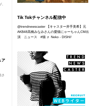
」が、
Tik Tokチャンネル配信中
@trendnewscaster
【キャスター井手美希】元
AKB48高橋みなみさんの愛猫にゃーちゃんCM出
演 ニュース
#猫
♬ Neko - DISH//
ュア
配信さ