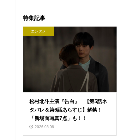
特集記事
エンタメ
松村北斗主演『告白』 【第5話ネ
タバレ＆第6話あらすじ】解禁！
「新場面写真7点」も！！
2026.08.08