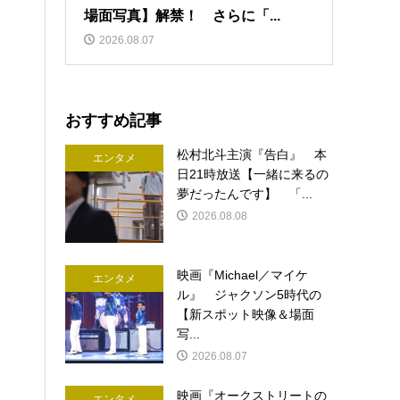
場面写真】解禁！ さらに「...
2026.08.07
おすすめ記事
松村北斗主演『告白』 本
エンタメ
日21時放送【一緒に来るの
夢だったんです】 「...
2026.08.08
映画『Michael／マイケ
エンタメ
ル』 ジャクソン5時代の
【新スポット映像＆場面
写...
2026.08.07
映画『オークストリートの
エンタメ