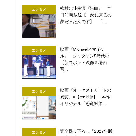
松村北斗主演『告白』 本
エンタメ
日21時放送【一緒に来るの
夢だったんです】 「...
映画『Michael／マイケ
エンタメ
ル』 ジャクソン5時代の
【新スポット映像＆場面
写...
映画『オークストリートの
エンタメ
異変』×【tenki.jp】 本作
オリジナル「恐竜対策...
完全撮り下ろし「2027年版
エンタメ