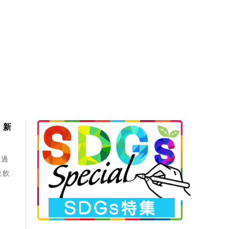
 新
、過
ま飲