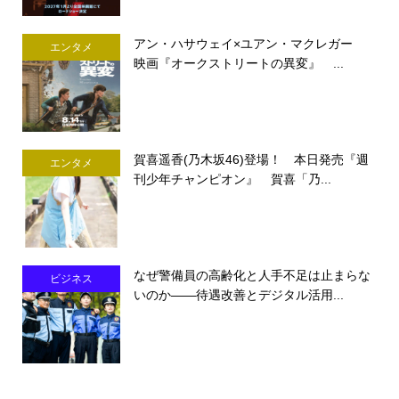
アン・ハサウェイ×ユアン・マクレガー
エンタメ
映画『オークストリートの異変』 ...
賀喜遥香(乃木坂46)登場！ 本日発売『週
エンタメ
刊少年チャンピオン』 賀喜「乃...
なぜ警備員の高齢化と人手不足は止まらな
ビジネス
いのか――待遇改善とデジタル活用...