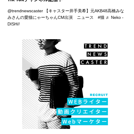
@trendnewscaster
【キャスター井手美希】元AKB48高橋みな
みさんの愛猫にゃーちゃんCM出演 ニュース
#猫
♬ Neko -
DISH//