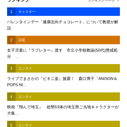
ランキングページ
1
キャスター
バレンタインデー「健康志向チョコレート」について教授が解
説
2
話題
女子児童に『ラブレター』渡す 市立小学校教諭(50代)懲戒処
分 ...
3
エンタメ
ライブでまさかの『ビキニ姿』披露！ 森口博子「ANISON＆
POPS NI...
4
エンタメ
映画『翔んで埼玉』 総勢53体の埼玉県ご当地キャラクターが
大集...
5
エンタメ