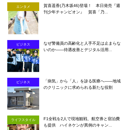
賀喜遥香(乃木坂46)登場！ 本日発売『週
エンタメ
刊少年チャンピオン』 賀喜「乃...
なぜ警備員の高齢化と人手不足は止まらな
ビジネス
いのか――待遇改善とデジタル活用...
「病気」から「人」を診る医療へ――地域
ビジネス
のクリニックに求められる新たな役割
F1全戦を2人で現地観戦、航空券と宿泊費
ライフスタイル
も提供 ハイネケンが異例のキャン...