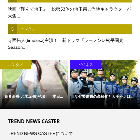
映画『翔んで埼玉』 総勢53体の埼玉県ご当地キャラクターが
大集...
5
エンタメ
寺西拓人(timelesz)主演！ 新ドラマ『ラーメンD 松平國光
Season...
エンタメ
ビジネス
賀喜遥香(乃木坂46)登場！ 本日...
なぜ警備員の高齢化と人手不足は...
TREND NEWS CASTER
TREND NEWS CASTERについて