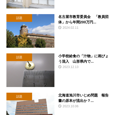
名古屋市教育委員会 「教員団
話題
体」から年間200万円...
2024.02.11
小学校給食の「汁物」に画びょ
話題
う混入 山形県内で...
2023.12.13
北海道旭川市いじめ問題 報告
話題
書の原本が流出か？...
2023.10.06