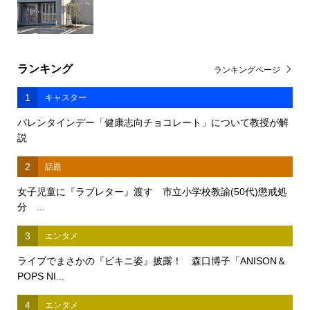
ランキング
ランキングページ
1
キャスター
バレンタインデー「健康志向チョコレート」について教授が解
説
2
話題
女子児童に『ラブレター』渡す 市立小学校教諭(50代)懲戒処
分 ...
3
エンタメ
ライブでまさかの『ビキニ姿』披露！ 森口博子「ANISON＆
POPS NI...
4
エンタメ