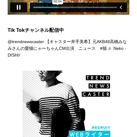
Tik Tokチャンネル配信中
@trendnewscaster
【キャスター井手美希】元AKB48高橋みな
みさんの愛猫にゃーちゃんCM出演 ニュース
#猫
♬ Neko -
DISH//