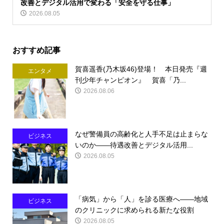
改善とデジタル活用で変わる「安全を守る仕事」
2026.08.05
おすすめ記事
賀喜遥香(乃木坂46)登場！ 本日発売『週
エンタメ
刊少年チャンピオン』 賀喜「乃...
2026.08.06
なぜ警備員の高齢化と人手不足は止まらな
ビジネス
いのか――待遇改善とデジタル活用...
2026.08.05
「病気」から「人」を診る医療へ――地域
ビジネス
のクリニックに求められる新たな役割
2026.08.05