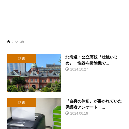
いじめ
北海道・公立高校『壮絶いじ
話題
め』 性器を掃除機で...
2024.10.27
『自身の体罰』が書かれていた
話題
保護者アンケート ...
2024.06.19