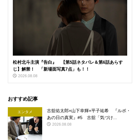
松村北斗主演『告白』 【第5話ネタバレ＆第6話あらす
じ】解禁！ 「新場面写真7点」も！！
2026.08.08
おすすめ記事
古舘佑太郎×山下幸輝×平子祐希 『ルポ・
エンタメ
あの日の真実』#5 古舘「気づけ...
2026.08.08