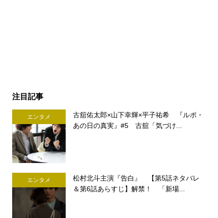
注目記事
古舘佑太郎×山下幸輝×平子祐希 『ルポ・
エンタメ
あの日の真実』#5 古舘「気づけ...
松村北斗主演『告白』 【第5話ネタバレ
エンタメ
＆第6話あらすじ】解禁！ 「新場...