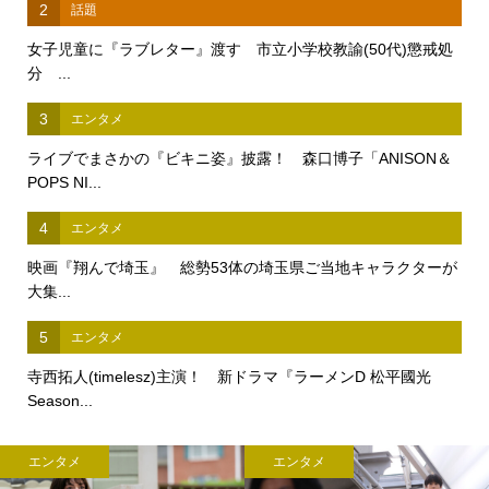
2
話題
女子児童に『ラブレター』渡す 市立小学校教諭(50代)懲戒処
分 ...
3
エンタメ
ライブでまさかの『ビキニ姿』披露！ 森口博子「ANISON＆
POPS NI...
4
エンタメ
映画『翔んで埼玉』 総勢53体の埼玉県ご当地キャラクターが
大集...
5
エンタメ
寺西拓人(timelesz)主演！ 新ドラマ『ラーメンD 松平國光
Season...
エンタメ
エンタメ