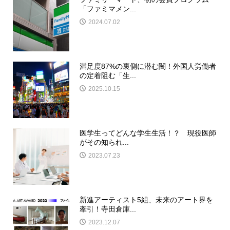
「ファミマメン...
2024.07.02
満足度87%の裏側に潜む闇！外国人労働者
の定着阻む「生...
2025.10.15
医学生ってどんな学生生活！？ 現役医師
がその知られ...
2023.07.23
新進アーティスト5組、未来のアート界を
牽引！寺田倉庫...
2023.12.07