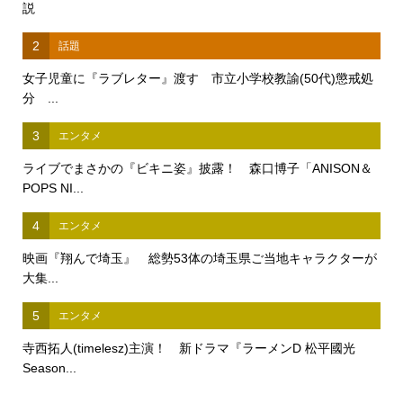
説
2
話題
女子児童に『ラブレター』渡す 市立小学校教諭(50代)懲戒処
分 ...
3
エンタメ
ライブでまさかの『ビキニ姿』披露！ 森口博子「ANISON＆
POPS NI...
4
エンタメ
映画『翔んで埼玉』 総勢53体の埼玉県ご当地キャラクターが
大集...
5
エンタメ
寺西拓人(timelesz)主演！ 新ドラマ『ラーメンD 松平國光
Season...