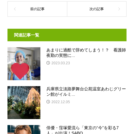
関連記事一覧
あまりに過酷で辞めてしまう！？ 看護師
夜勤の実態に...
2023.03.23
兵庫県立淡路夢舞台公苑温室あわじグリー
ン館がイルミ...
2022.12.05
俳優・窪塚愛流ら「東京の“今”を彩る7
人」が出演！SABO...