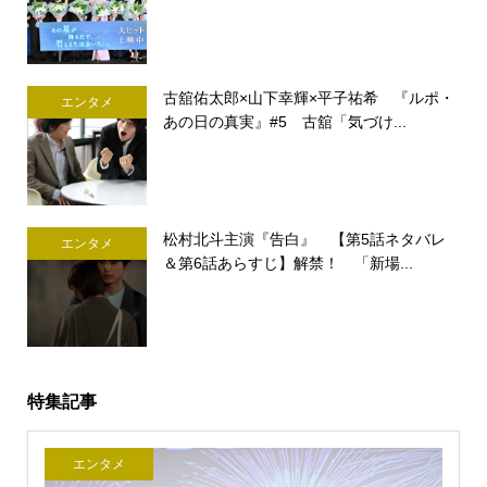
古舘佑太郎×山下幸輝×平子祐希 『ルポ・
エンタメ
あの日の真実』#5 古舘「気づけ...
松村北斗主演『告白』 【第5話ネタバレ
エンタメ
＆第6話あらすじ】解禁！ 「新場...
特集記事
エンタメ