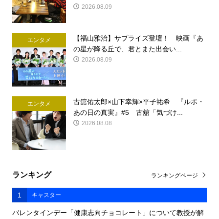
2026.08.09
【福山雅治】サプライズ登壇！ 映画『あ
エンタメ
の星が降る丘で、君とまた出会い...
2026.08.09
古舘佑太郎×山下幸輝×平子祐希 『ルポ・
エンタメ
あの日の真実』#5 古舘「気づけ...
2026.08.08
ランキング
ランキングページ
1
キャスター
バレンタインデー「健康志向チョコレート」について教授が解