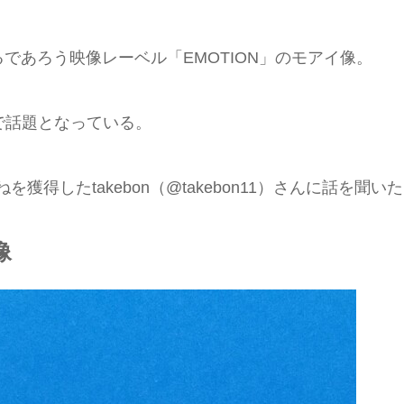
であろう映像レーベル「EMOTION」のモアイ像。
で話題となっている。
獲得したtakebon（@takebon11）さんに話を聞い
像