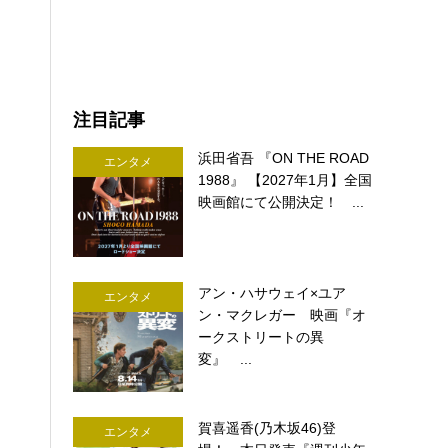
注目記事
浜田省吾 『ON THE ROAD
エンタメ
1988』 【2027年1月】全国
映画館にて公開決定！ ...
アン・ハサウェイ×ユア
エンタメ
ン・マクレガー 映画『オ
ークストリートの異
変』 ...
賀喜遥香(乃木坂46)登
エンタメ