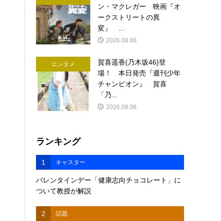
ン・マクレガー 映画『オ
ークストリートの異
変』 ...
2026.08.06
賀喜遥香(乃木坂46)登
エンタメ
場！ 本日発売『週刊少年
チャンピオン』 賀喜
「乃...
2026.08.06
ランキング
1
キャスター
バレンタインデー「健康志向チョコレート」に
ついて教授が解説
2
話題