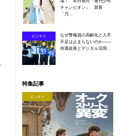
場！ 本日発売『週刊少年
チャンピオン』 賀喜
「乃...
なぜ警備員の高齢化と人手
ビジネス
不足は止まらないのか――
待遇改善とデジタル活用...
た。
特集記事
エンタメ